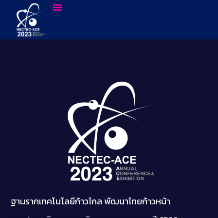
ฐานรากเทคโนโลยีก้าวไกล พัฒนาไทยก้าวหน้า