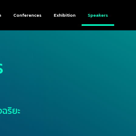
n
Conferences
Exhibition
Speakers
S
ฉริยะ