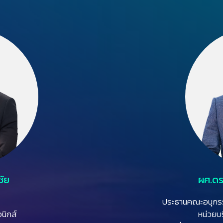
ชัย
ผศ.ดร
ประธานคณะอนุกรร
นิกส์
หน่วยบ