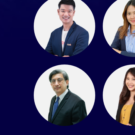
ดร.อัมพร โพธิ์ใย