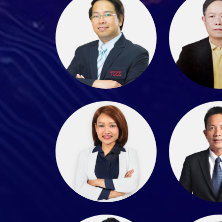
ดร.นพดล นันทวงศ์
ดร.ธีระ ภัทราพรนันท์