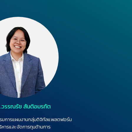
.วรรณรัช สันติอมรทัต
มการแผนงานกลุ่มดิจิทัลแพลตฟอร์ม
ริหารและจัดการทุนด้านการ