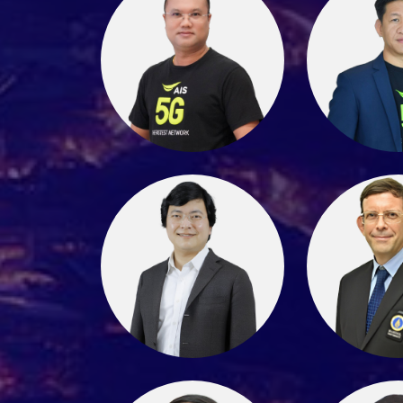
คุณภรณี สุทธิถวิล
คุณธนพร แสงไพฑูรย์