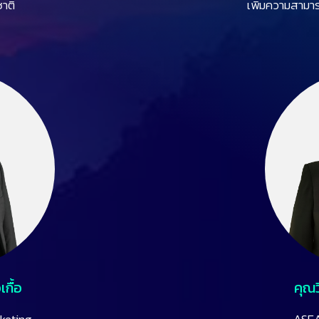
าติ
เพิ่มความสามา
กื้อ
คุณว