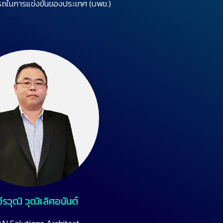
รถในการแข่งขันของประเทศ (บพข.)
ีรวุฒิ วุฒิเลิศอนันต์