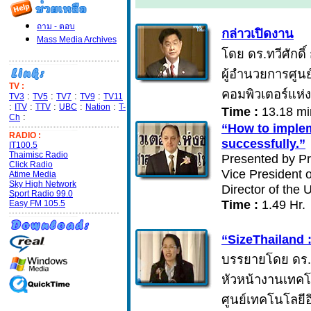
ถาม - ตอบ
กล่าวเปิดงาน
Mass Media Archives
โดย ดร.ทวีศักดิ
ผู้อำนวยการศูนย
TV :
คอมพิวเตอร์แห่ง
:
:
:
:
TV3
TV5
TV7
TV9
TV11
:
:
:
:
:
ITV
TTV
UBC
Nation
T-
Time :
13.18 mi
:
Ch
“How to imple
RADIO :
successfully.”
IT100.5
Thaimisc Radio
Presented by Pr
Click Radio
Vice President 
Atime Media
Sky High Network
Director of the
Sport Radio 99.0
Time :
1.49 Hr.
Easy FM 105.5
“SizeThailand :
บรรยายโดย ดร.จ
หัวหน้างานเทคโ
ศูนย์เทคโนโลยีอ