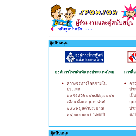
ผู้สนับสนุน
องค์การโทรศัพท์แห่งประะเทศไทย
การสื
ค่าวงจรทางไกลภายใน
ค่า
ประเทศ
ปร
๒๐ จังหวัด x ๑๒๘kbps x ๑๒
เป็
เดือน ตั้งแต่กุมภาพันธ์
กุม
๒๕๔๑ มูลค่าประมาณ
ประ
๒๕,๐๐๐,๐๐๐ บาทต่อปี
ต่อป
ผู้สนับสนุน