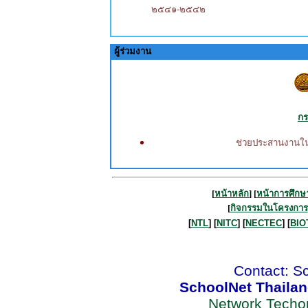
๒๕๔๑-๒๕๔๒
ผู้ร่วมงาน
กร
ช่วยประสานงานใน
[
หน้าหลัก
] [
หน้าการศึกษ
[
กิจกรรมในโครงการ
[
NTL
] [
NITC
] [
NECTEC
] [
BIO
Contact: S
SchoolNet Thaila
Network Techo