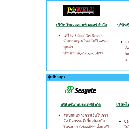
บริษัท โพเวลคอมพิวเตอร์ จำกัด
บริษัท
เครื่อง SchoolNet Server
จำนวน๑๖เครื่อง ในปี ๒๕๓๙
อ
มูลค่า
Ac
ประมาณ๑,๔๔๐,๐๐๐บาท
๒
๑
ผู้สนับสนุน
บริษัทซีเกทประเทศจำกัด
บริษัท
สนับสนุนทางการเงินในการ
จัด กิจกรรมที่เกี่ยวข้องกับ
ซอฟ
โครงการ SchoolNet ตั้งแต่ปี
ใน