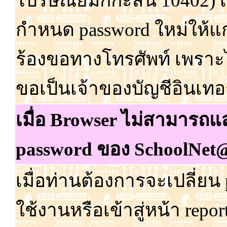
ไปรษณีย์
มักกะสัน 10402) เพ
กำหนด password ใหม่
ให้
แก
ร้อง
ขอ
ทาง
โทรศัพท์ เพราะ
ขอ
เป็น
เจ้า
ของ
บัญชีอิน
เทอ
เมื่อ
Browser
ไม่
สามารถ
แ
password ของ SchoolNet@
เมื่อ
ท่าน
ต้อง
การ
จะ
เปลี่ยน
ใช้
งาน
หรือ
เข้า
สู่
หน้า repo