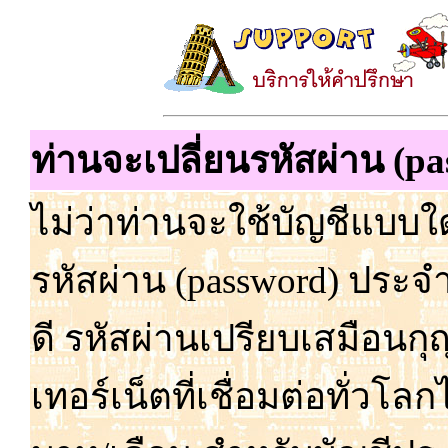
ท่านจะเปลี่ยนรหัสผ่าน (pa
ไม่
ว่า
ท่าน
จะ
ใช้
บัญชี
แบบ
ใด
รหัส
ผ่าน (password) ประจ
ดี รหัส
ผ่าน
เปรียบ
เสมือน
กุ
เทอร์เน็ต
ที่
เชื่อม
ต่อ
ทั่ว
โลก