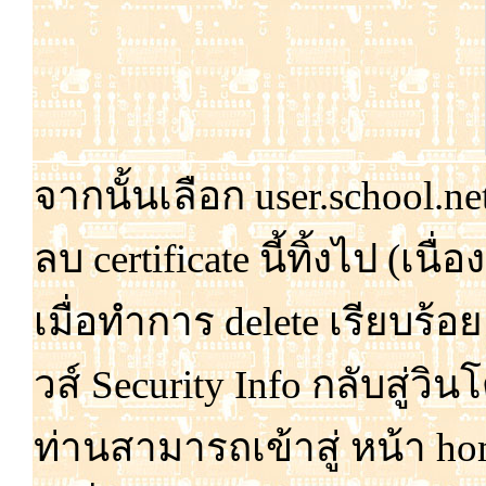
จาก
นั้น
เลือก user.school.ne
ลบ certificate นี้
ทิ้ง
ไป (เนื่อง
เมื่อ
ทำ
การ delete เรียบ
ร้อย
วส์ Security Info กลับ
สู่วิน
โ
ท่าน
สามารถ
เข้า
สู่ หน้า h