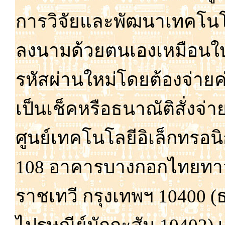
การ
วิจัย
และ
พัฒนา
เทคโนโ
ลง
นาม
ด้วย
ตน
เอง
เหมือน
ใ
รหัส
ผ่าน
ใหม่
โดย
ต้อง
จ่าย
ค
เป็น
เช็ค
หรือ
ธนาณัติ
สั่ง
จ่า
ศูนย์
เทคโนโลยี
อิเล็กทรอนิ
108 อาคาร
บาง
กอก
ไทย
ทา
ราช
เทวี กรุง
เทพฯ 10400 (ธน