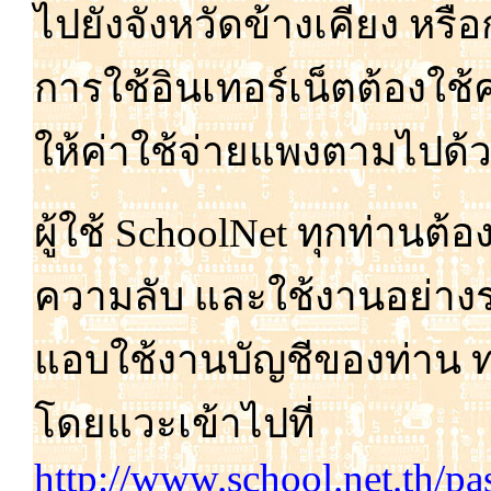
ไป
ยัง
จังหวัด
ข้าง
เคียง หรือ
การ
ใช้อิน
เทอร์เน็ต
ต้อง
ใช้
ค
ให้
ค่า
ใช้
จ่าย
แพง
ตาม
ไป
ด้
ผู้
ใช้ SchoolNet ทุก
ท่าน
ต้อ
ความ
ลับ และ
ใช้
งาน
อย่าง
แอบ
ใช้
งาน
บัญชี
ของ
ท่าน 
โดย
แวะ
เข้า
ไป
ที่
http://www.school.net.th/pa