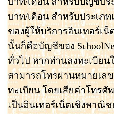
บาท/เดือน สำหรับ
บัญชี
ปร
บาท/เดือน สำหรับ
ประเภท
ของ
ผู้
ให้
บริการอิน
เทอร์เน็
นั้น
ก็
คือ
บัญชี
ของ SchoolNet
ทั่ว
ไป หาก
ท่าน
ลง
ทะเบียน
สามารถ
โทร
ผ่าน
หมาย
เลข
ทะเบียน โดย
เสีย
ค่า
โทรศัพ
เป็นอิน
เทอร์เน็ต
เชิง
พาณิชย