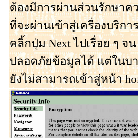
ต้อง
มี
การ
ผ่าน
ส่วน
รักษา
ค
ที่
จะ
ผ่าน
เข้า
สู่
เครื่อง
บริกา
คลิ้ก
ปุ่ม
Next ไป
เรื่อย ๆ จน 
ปลอด
ภัย
ข้อ
มูล
ได้ แต่
ใน
บา
ยัง
ไม่
สามารถ
เข้า
สู่
หน้า h