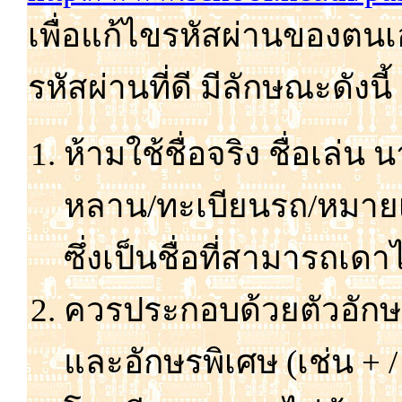
เพื่อ
แก้
ไข
รหัส
ผ่าน
ของ
ตน
เ
รหัส
ผ่าน
ที่
ดี มี
ลักษณะ
ดัง
นี้
ห้าม
ใช้
ชื่อ
จริง ชื่อ
เล่น น
หลาน/ทะเบียน
รถ/หมาย
ซึ่ง
เป็น
ชื่อ
ที่
สามารถ
เดา
ควร
ประกอบ
ด้วย
ตัว
อักษ
และ
อักษร
พิเศษ (เช่น + /