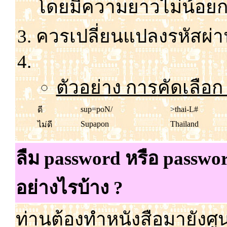
โดย
มี
ความ
ยาว
ไม่
น้อย
ก
ควร
เปลี่ยน
แปลง
รหัส
ผ่
ตัว
อย่าง การ
คัด
เลือก
sup=poN/
>thai-L#
ดี
Supapon
Thailand
ไม่ดี
ลืม password หรือ passw
อย่างไรบ้าง ?
ท่าน
ต้อง
ทำ
หนังสือ
มา
ยัง
ศู