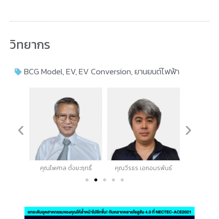
วิทยากร
BCG Model
,
EV
,
EV Conversion
,
ยานยนต์ไฟฟ้า
รณสิน
คุณไพศาล ตั่งยะฤทธิ์
คุณวีรธร เอกอมรพันธ์
ดร.มาน