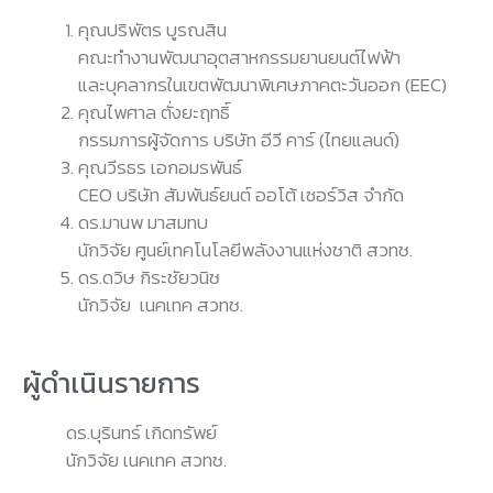
คุณปริพัตร บูรณสิน
คณะทำงานพัฒนาอุตสาหกรรมยานยนต์ไฟฟ้า
และบุคลากรในเขตพัฒนาพิเศษภาคตะวันออก (EEC)
คุณไพศาล ตั่งยะฤทธิ์
กรรมการผู้จัดการ บริษัท อีวี คาร์ (ไทยแลนด์)
คุณวีรธร เอกอมรพันธ์
CEO บริษัท สัมพันธ์ยนต์ ออโต้ เซอร์วิส จำกัด
ดร.มานพ มาสมทบ
นักวิจัย ศูนย์เทคโนโลยีพลังงานแห่งชาติ สวทช.
ดร.ดวิษ กิระชัยวนิช
นักวิจัย เนคเทค สวทช.
ผู้ดำเนินรายการ
ดร.บุรินทร์ เกิดทรัพย์
นักวิจัย เนคเทค สวทช.