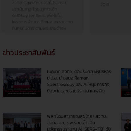
สวทช. ทูลเกล้าฯ ถวายโปรแกรม
2019
ประเมินภาวะโภชนาการเด็ก
KidDiary for Excel เพื่อใช้ใน
โครงการพัฒนาเด็กและเยาวชนตาม
ถิ่นทุรกันดาร ตามพระราชดำริฯ
ข่าวประชาสัมพันธ์
เนคเทค สวทช. ต้อนรับคณะผู้บริหาร
ป.ป.ส. นำเสนอ Raman
Spectroscopy และ AI หนุนภารกิจ
ป้องกันและปราบปรามยาเสพติด
พลิกโฉมสาธารณสุขไทย ! สวทช.
จับมือ มข.-รพ.ร้อยเอ็ด ปั้น
นวัตกรรมรามาน AI ‘SERS-TB’ ขับ