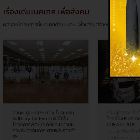
เรื่องเด่นเนคเทค เพื่อสังคม
ผลของโครงการที่เนคเทคดำเนินงาน เพื่อเสริมสร้างศักยภาพด้านไอท
สวทช. ทูลเกล้าฯ ถวายโปรแกรม
รอบสุดท้าย! คัด
KidDiary for Excel เพื่อใช้ใน
ไทยร่วมประกวดผ
โครงการพัฒนาเด็กและเยาวชน
CREATe 2019
ตามถิ่นทุรกันดาร ตามพระราชดำ
รอบสุดท้าย! คัดต
ริฯ
ร่วมประกวดผลง