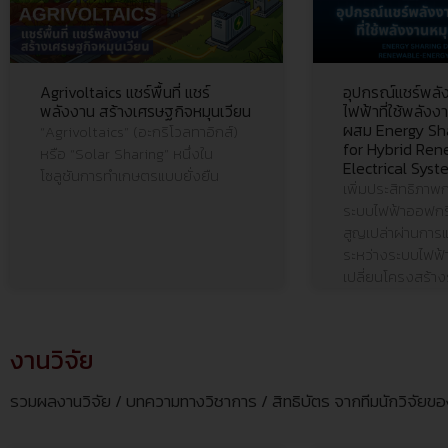
Agrivoltaics แชร์พื้นที่ แชร์
อุปกรณ์แชร์พลั
พลังงาน สร้างเศรษฐกิจหมุนเวียน
ไฟฟ้าที่ใช้พลัง
ผสม Energy Sha
“Agrivoltaics” (อะกริโวลทาอิกส์)
for Hybrid Re
หรือ “Solar Sharing” หนึ่งใน
Electrical Syst
โซลูชันการทำเกษตรแบบยั่งยืน
เพิ่มประสิทธิภาพ
ระบบไฟฟ้าออฟกร
สูญเปล่าผ่านการ
ระหว่างระบบไฟฟ้
เปลี่ยนโครงสร้าง
งานวิจัย
รวมผลงานวิจัย / บทความทางวิชาการ / สิทธิบัตร จากทีมนักวิจัยข