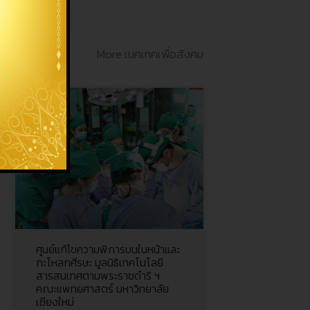
More เนคเทคเพื่อสังคม
ศูนย์แก้ไขความพิการบนใบหน้าและ
กะโหลกศีรษะ มูลนิธิเทคโนโลยี
สารสนเทศตามพระราชดำริ ฯ
คณะแพทยศาสตร์ มหาวิทยาลัย
เชียงใหม่