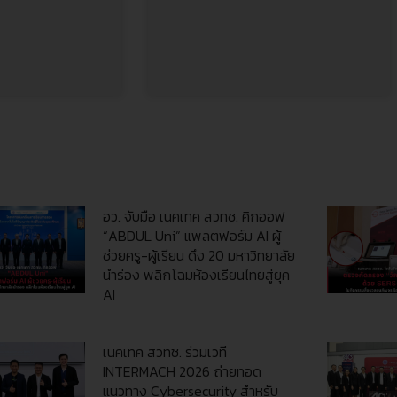
อว. จับมือ เนคเทค สวทช. คิกออฟ
“ABDUL Uni” แพลตฟอร์ม AI ผู้
ช่วยครู-ผู้เรียน ดึง 20 มหาวิทยาลัย
นำร่อง พลิกโฉมห้องเรียนไทยสู่ยุค
AI
เนคเทค สวทช. ร่วมเวที
INTERMACH 2026 ถ่ายทอด
แนวทาง Cybersecurity สำหรับ