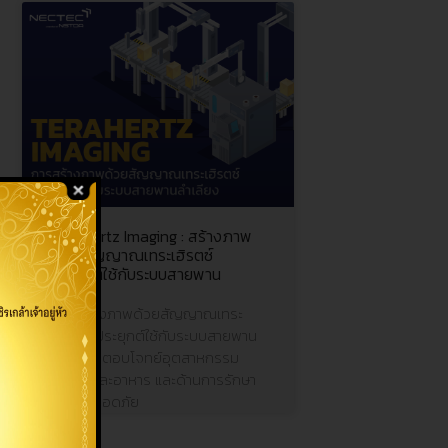
Terahertz Imaging : สร้างภาพ
ด้วยสัญญาณเทระเฮิรตซ์
ประยุกต์ใช้กับระบบสายพาน
ลำเลียง
การสร้างภาพด้วยสัญญาณเทระ
เฮิรตซ์ ประยุกต์ใช้กับระบบสายพาน
ลำเลียง ตอบโจทย์อุตสาหกรรม
เกษตรและอาหาร และด้านการรักษา
ความปลอดภัย