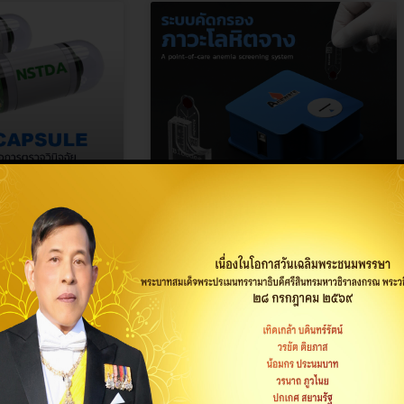
: สมาร์ตแคปซูล
ระบบคัดกรองภาวะโลหิตจาง A
ิจฉัยระบบทางเดิน
point-of-care anemia
screening system
ทย์ขนาดเล็กที่
ภาวะโลหิตจางสร้างปัญหาให้กับทุก
มารถตรวจสอบ
ช่วงวัย หากไม่ได้รับการตรวจ
ินอาหาร
วินิจฉัยและรักษาอย่างทันท่วงที จะ
ส่งผลกระทบต่อการเจริญเติบโต