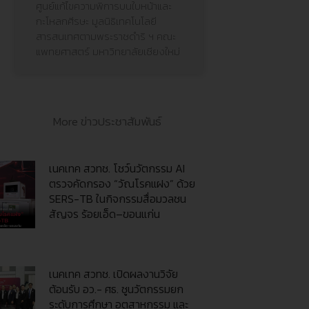
ศูนย์แก้ไขความพิการบนใบหน้าและ
กะโหลกศีรษะ มูลนิธิเทคโนโลยี
สารสนเทศตามพระราชดำริ ฯ คณะ
แพทยศาสตร์ มหาวิทยาลัยเชียงใหม่
More ข่าวประชาสัมพันธ์
เนคเทค สวทช. โชว์นวัตกรรม AI
ตรวจคัดกรอง “วัณโรคแฝง” ด้วย
SERS-TB ในกิจกรรมสื่อมวลชน
สัญจร ร้อยเอ็ด–ขอนแก่น
เนคเทค สวทช. เปิดผลงานวิจัย
ต้อนรับ อว.- ศธ. ชูนวัตกรรมยก
ระดับการศึกษา อุตสาหกรรม และ