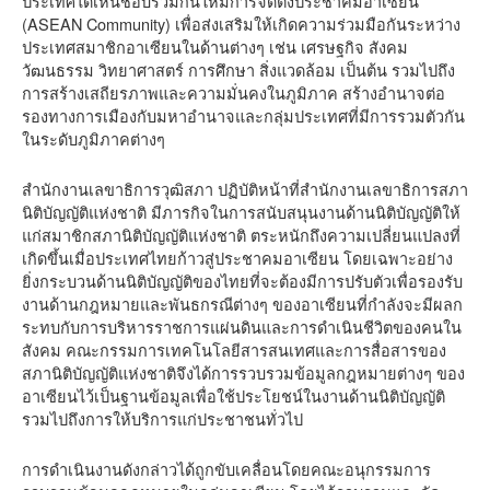
ประเทศได้เห็นชอบร่วมกันให้มีการจัดตั้งประชาคมอาเซียน
(ASEAN Community) เพื่อส่งเสริมให้เกิดความร่วมมือกันระหว่าง
ประเทศสมาชิกอาเซียนในด้านต่างๆ เช่น เศรษฐกิจ สังคม
วัฒนธรรม วิทยาศาสตร์ การศึกษา สิ่งแวดล้อม เป็นต้น รวมไปถึง
การสร้างเสถียรภาพและความมั่นคงในภูมิภาค สร้างอำนาจต่อ
รองทางการเมืองกับมหาอำนาจและกลุ่มประเทศที่มีการรวมตัวกัน
ในระดับภูมิภาคต่างๆ
สำนักงานเลขาธิการวุฒิสภา ปฏิบัติหน้าที่สำนักงานเลขาธิการสภา
นิติบัญญัติแห่งชาติ มีภารกิจในการสนับสนุนงานด้านนิติบัญญัติให้
แก่สมาชิกสภานิติบัญญัติแห่งชาติ ตระหนักถึงความเปลี่ยนแปลงที่
เกิดขึ้นเมื่อประเทศไทยก้าวสู่ประชาคมอาเซียน โดยเฉพาะอย่าง
ยิ่งกระบวนด้านนิติบัญญัติของไทยที่จะต้องมีการปรับตัวเพื่อรองรับ
งานด้านกฎหมายและพันธกรณีต่างๆ ของอาเซียนที่กำลังจะมีผลก
ระทบกับการบริหารราชการแผ่นดินและการดำเนินชีวิตของคนใน
สังคม คณะกรรมการเทคโนโลยีสารสนเทศและการสื่อสารของ
สภานิติบัญญัติแห่งชาติจึงได้การรวบรวมข้อมูลกฎหมายต่างๆ ของ
อาเซียนไว้เป็นฐานข้อมูลเพื่อใช้ประโยชน์ในงานด้านนิติบัญญัติ
รวมไปถึงการให้บริการแก่ประชาชนทั่วไป
การดำเนินงานดังกล่าวได้ถูกขับเคลื่อนโดยคณะอนุกรรมการ