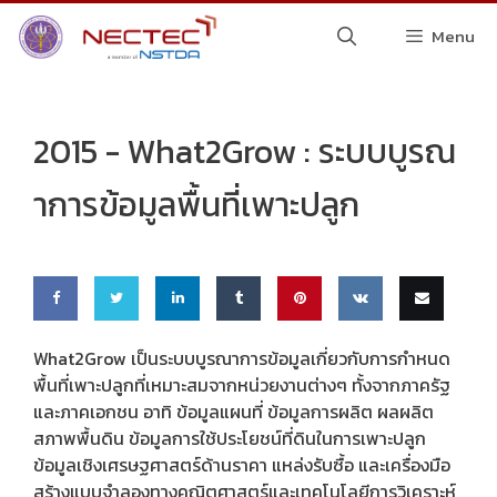
Skip
Menu
to
content
2015 -
What2Grow : ระบบบูรณ
าการข้อมูลพื้นที่เพาะปลูก
Share
Share
Share
Share
Pin
Share
Email
What2Grow เป็นระบบบูรณาการข้อมูลเกี่ยวกับการกำหนด
พื้นที่เพาะปลูกที่เหมาะสมจากหน่วยงานต่างๆ ทั้งจากภาครัฐ
on
on
on
on
this
on VK
this
และภาคเอกชน อาทิ ข้อมูลแผนที่ ข้อมูลการผลิต ผลผลิต
Faceb
Twitte
Linke
Tumbl
สภาพพื้นดิน ข้อมูลการใช้ประโยชน์ที่ดินในการเพาะปลูก
ข้อมูลเชิงเศรษฐศาสตร์ด้านราคา แหล่งรับซื้อ และเครื่องมือ
ook
r
dIn
r
สร้างแบบจำลองทางคณิตศาสตร์และเทคโนโลยีการวิเคราะห์