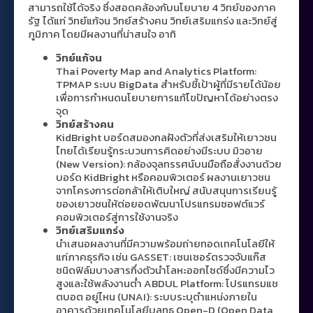
สามารถใช้ได้จริง ซึ่งสอดคล้องกับนโยบาย
4
วิทย์ของภาค
รัฐ ได้แก่ วิทย์แก้จน วิทย์สร้างคน วิทย์เสริมแกร่ง และวิทย์สู่
ภูมิภาค โดยมีผลงานที่น่าสนใจ อาทิ
วิทย์แก้จน
Thai Poverty Map and Analytics Platform:
TPMAP ระบบ BigData สำหรับชี้เป้าผู้ที่มีรายได้น้อย
เพื่อการกำหนดนโยบายการแก้ไขปัญหาได้อย่างตรง
จุด
วิทย์สร้างคน
KidBright บอร์ดสมองกลฝังตัวที่ส่งเสริมให้เยาวชน
ไทยได้เรียนรู้กระบวนการคิดอย่างมีระบบ มิวอาย
(New Version): กล้องจุลทรรศน์บนมือถือสั่งงานด้วย
บอร์ด KidBright หรือคอมพิวเตอร์ ผลงานเยาวชน
จากโครงการต่อกล้าให้เติบใหญ่ สนับสนุนการเรียนรู้
ของเยาวชนให้ต่อยอดพัฒนาโปรแกรมซอฟต์แวร์
คอมพิวเตอร์สู่การใช้งานจริง
วิทย์เสริมแกร่ง
นำเสนอผลงานที่มีความพร้อมถ่ายทอดเทคโนโลยีให้
แก่ภาคธุรกิจ เช่น GASSET: เซนเซอร์ตรวจจับแก๊ส
ชนิดฟิล์มบางสารกึ่งตัวนำโลหะออกไซด์ซึ่งมีความไว
สูงและใช้พลังงานต่ำ ABDUL Platform: โปรแกรมแช
ตบอต อยู่ไหน (UNAI): ระบบระบุตำแหน่งภายใน
อาคารด้วยเทคโนโลยีบลูทูธ Open-D (Open Data