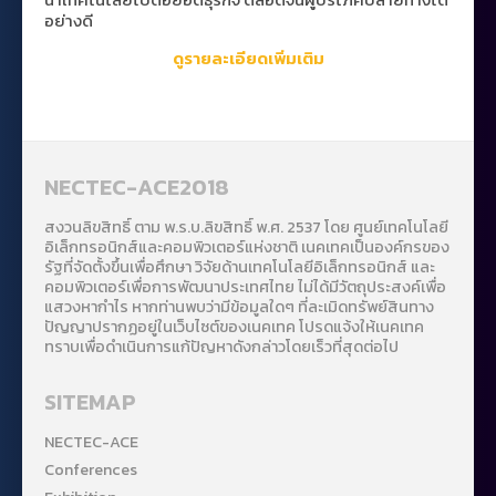
อย่างดี
ดูรายละเอียดเพิ่มเติม
NECTEC-ACE2018
สงวนลิขสิทธิ์ ตาม พ.ร.บ.ลิขสิทธิ์ พ.ศ. 2537 โดย ศูนย์เทคโนโลยี
อิเล็กทรอนิกส์และคอมพิวเตอร์แห่งชาติ เนคเทคเป็นองค์กรของ
รัฐที่จัดตั้งขึ้นเพื่อศึกษา วิจัยด้านเทคโนโลยีอิเล็กทรอนิกส์ และ
คอมพิวเตอร์เพื่อการพัฒนาประเทศไทย ไม่ได้มีวัตถุประสงค์เพื่อ
แสวงหากำไร หากท่านพบว่ามีข้อมูลใดๆ ที่ละเมิดทรัพย์สินทาง
ปัญญาปรากฏอยู่ในเว็บไซต์ของเนคเทค โปรดแจ้งให้เนคเทค
ทราบเพื่อดำเนินการแก้ปัญหาดังกล่าวโดยเร็วที่สุดต่อไป
SITEMAP
NECTEC-ACE
Conferences