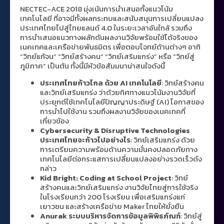
NECTEC-ACE 2018 มุ่งเน้นการนำเสนอทั้งแนวโน้ม
เทคโนโลยี ที่อาจมีทั้งผลกระทบและสนับสนุนการเปลี่ยนแปลง
ประเทศไทยไปสู่ไทยแลนด์
4.0
ในระยะเวลาอันใกล้ รวมถึง
การนำเสนอแนวทางผลักดันผลงานวิจัยพร้อมใช้ได้จริงของ
เนคเทคและเครือข่ายพันธมิตร เพื่อตอบโจทย์ด้านต่างๆ อาทิ
“วิทย์แก้จน” “วิทย์สร้างคน” “วิทย์เสริมแกร่ง” หรือ “วิทย์สู่
ภูมิภาค” เป็นต้น ทั้งนี้มีหัวข้อสัมมนาน่าสนใจดังนี้
ประเทศไทยก้าวไกล ด้วย AI เทคโนโลยี
: วิทย์สร้างคน
และวิทย์เสริมแกร่ง ว่าด้วยทิศทางแนวโน้มงานวิจัยที่
ประยุกต์ใช้เทคโนโลยีปัญญาประดิษฐ์ (AI) โอกาสของ
การนำไปใช้งาน รวมถึงผลงานวิจัยของเนคเทคที่
เกี่ยวข้อง
Cybersecurity & Disruptive Technologies
ประเทศไทยจะก้าวไปอย่างไร
: วิทย์เสริมแกร่ง ด้วย
การเตรียมความพร้อมด้านความมั่นคงปลอดภัยทาง
เทคโนโลยีต่อกระแสการเปลี่ยนแปลงอย่างรวดเร็วดัง
กล่าว
Kid Bright: Coding at School Project
: วิทย์
สร้างคนและวิทย์เสริมแกร่ง งานวิจัยไทยสู่การใช้จริง
ในโรงเรียนกว่า 200 โรงเรียน เพื่อเสริมแกร่งแก่
เยาวชน และสร้างเครือข่าย Maker ไทยให้ยั่งยืน
Anurak ระบบบริหารจัดการข้อมูลพิพิธภัณฑ์
: วิทย์สู่