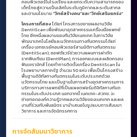
คอมพิวเตอร์ในโรงเรียน และยกระดับความสามารถของ
เด็กไทยสู่ความเป็นเลิศในระดับภูมิภาคและระดับสากล
และตามนโยบาย
“วิทย์สร้างคน”และ“วิทย์เสริมแกร่ง”
โครงการที่สอง
ได้แก่ โครงการขยายผลงานวิจัย
DentiiScan เพื่อพัฒนาอุตสาหกรรมเครื่องมือแพทย์
ไทย อีกหนึ่งผลงานของทีมวิจัยเนคเทค ในการวิจัย
พัฒนาเทคโนโลยีและนวัตกรรมทางทันตกรรมได้แก่
เครื่อง เอกซเรย์คอมพิวเตอร์สามมิติทางทันตกรรม
(DentiiScan), ซอฟต์แวร์ช่วยวางแผนการผ่าตัด
รากฟันเทียม (DentiPlan), การออกแบบและผลิตครอบ
ฟันเซรามิกส์ โดยทำการติดตั้งเครื่อง DentiiScan ใน
โรงพยาบาลภาครัฐ จำนวน 50 แห่ง เพื่อเป็นโครงสร้าง
พื้นฐานดิจิทัลทางทันตกรรมในระดับประเทศด้วย
นวัตกรรมไทย และเป็นฐานในการสร้างอุตสาหกรรมการ
บริการทางการแพทย์ที่เป็นแพลตฟอร์มดิจิทัลทางทันต
กรรมในระดับประเทศ นอกจากนี้ เนคเทค-สวทช. จะ
ถ่ายทอดองค์ความรู้จากผลงานวิจัยของเนคเทค และผล
งานที่ร่วมกับพันธมิตร มานำเสนอในรูปแบบการสัมมนา
วิชาการ และการจัดนิทรรศการ
การจัดสัมมนาวิชาการ