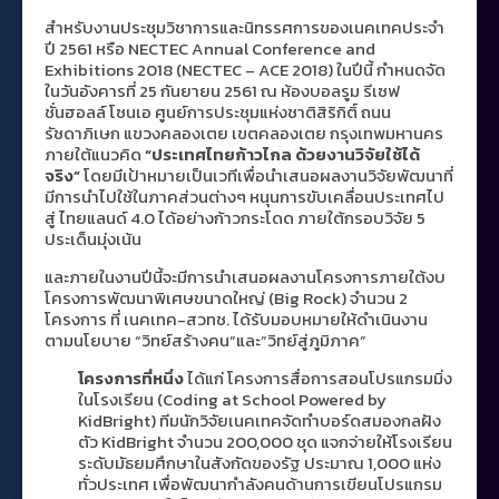
สำหรับงานประชุมวิชาการและนิทรรศการของเนคเทคประจำ
ปี 2561 หรือ NECTEC Annual Conference and
Exhibitions 2018 (NECTEC – ACE 2018) ในปีนี้ กำหนดจัด
ในวันอังคารที่ 25 กันยายน 2561 ณ ห้องบอลรูม รีเซฟ
ชั่นฮอลล์ โซนเอ ศูนย์การประชุมแห่งชาติสิริกิติ์ ถนน
รัชดาภิเษก แขวงคลองเตย เขตคลองเตย กรุงเทพมหานคร
ภายใต้แนวคิด
“ประเทศไทยก้าวไกล ด้วยงานวิจัยใช้ได้
จริง”
โดยมีเป้าหมายเป็นเวทีเพื่อนำเสนอผลงานวิจัยพัฒนาที่
มีการนำไปใช้ในภาคส่วนต่างๆ หนุนการขับเคลื่อนประเทศไป
สู่ ไทยแลนด์ 4.0 ได้อย่างก้าวกระโดด ภายใต้กรอบวิจัย 5
ประเด็นมุ่งเน้น
และภายในงานปีนี้จะมีการนำเสนอผลงานโครงการภายใต้งบ
โครงการพัฒนาพิเศษขนาดใหญ่ (Big Rock) จำนวน 2
โครงการ ที่ เนคเทค-สวทช. ได้รับมอบหมายให้ดำเนินงาน
ตามนโยบาย “วิทย์สร้างคน”และ”วิทย์สู่ภูมิภาค”
โครงการที่หนึ่ง
ได้แก่ โครงการสื่อการสอนโปรแกรมมิ่ง
ในโรงเรียน (Coding at School Powered by
KidBright) ทีมนักวิจัยเนคเทคจัดทำบอร์ดสมองกลฝัง
ตัว KidBright จำนวน 200,000 ชุด แจกจ่ายให้โรงเรียน
ระดับมัธยมศึกษาในสังกัดของรัฐ ประมาณ 1,000 แห่ง
ทั่วประเทศ เพื่อพัฒนากำลังคนด้านการเขียนโปรแกรม