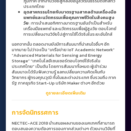
ภูมิภาค จากงานวิจัยสู่คลังข้อมูลวัฒนธรรมดิจิทัลทั่ว
ประเทศไทย
อุตสาหกรรมไทยกับมาตรฐานสากลด้านเครื่องมือ
แพทย์และนวัตกรรมเพื่อคุณภาพชีวิตในสังคมสูง
วัย
: การนำเสนอทิศทางมาตรฐานอันจำเป็นสำหรับ
เครื่องมือแพทย์ และนวัตกรรมเพื่อผู้สูงวัย ตอบโจทย์
การเปลี่ยนงานวิจัยไปสู่การใช้ได้จริงในระยะอันใกล้
นอกจากนั้น ตลอดงานยังมีการสัมมนาที่น่าสนใจอื่นๆ อีก
มากมาย ไม่ว่าจะเป็น “เครือข่าย IoT Academic Network”
“Advanced Materials for Sensing and Energy
Storage” “เทคโนโลยีเซนเซอร์ตอบโจทย์ใช้จริงใน
ประเทศไทย” เป็นต้น โดยการสัมมนาทั้งหมด ผู้เข้าร่วม
สัมมนาจะได้รับฟังความรู้ แลกเปลี่ยนความคิดเห็นกับ
วิทยากร ผู้ทรงคุณวุฒิ ทั้งในและต่างประเทศ ซึ่งรวมถึง ภาค
รัฐ ภาคธุรกิจ Start-Up บริษัท Maker ต่างๆ อีกด้วย
ดูรายละเอียดเพิ่มเติม
การจัดนิทรรศการ
NECTEC-ACE 2018 นำเสนอผลงานของเนคเทคที่สามารถ
ตอบสนองความต้องการของภาคส่วนต่างๆ ด้วยงานวิจัยที่