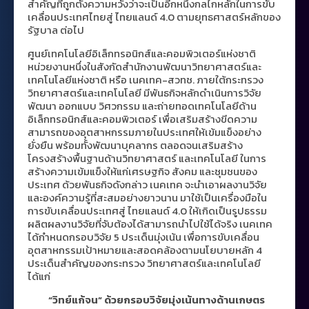
สำคัญที่ถูกตั้งความหวังว่าจะเป็นอีกหนึ่งกลไกหลักในการขับ
เคลื่อนประเทศไทยสู่ ไทยแลนด์ 4.0 ตามยุทธศาสตร์หลักของ
รัฐบาล ต่อไป
ศูนย์เทคโนโลยีอิเล็กทรอนิกส์และคอมพิวเตอร์แห่งชาติ
หน่วยงานหนึ่งในสังกัดสำนักงานพัฒนาวิทยาศาสตร์และ
เทคโนโลยีแห่งชาติ หรือ เนคเทค-สวทช. ภายใต้กระทรวง
วิทยาศาสตร์และเทคโนโลยี มีพันธกิจหลักดำเนินการวิจัย
พัฒนา ออกแบบ วิศวกรรม และถ่ายทอดเทคโนโลยีด้าน
อิเล็กทรอนิกส์และคอมพิวเตอร์ เพื่อเสริมสร้างขีดความ
สามารถของอุตสาหกรรมภายในประเทศให้เข้มแข็งอย่าง
ยั่งยืน พร้อมทั้งพัฒนาบุคลากร ตลอดจนเสริมสร้าง
โครงสร้างพื้นฐานด้านวิทยาศาสตร์ และเทคโนโลยี ในการ
สร้างความเข้มแข็งให้แก่เศรษฐกิจ สังคม และชุมชนของ
ประเทศ ด้วยพันธกิจดังกล่าว เนคเทค จะนำเอาผลงานวิจัย
และองค์ความรู้ที่สะสมอย่างยาวนาน มาใช้เป็นเครื่องมือใน
การขับเคลื่อนประเทศสู่ ไทยแลนด์ 4.0 ให้เกิดเป็นรูปธรรม
ผลิตผลงานวิจัยที่จับต้องได้สามารถนำไปใช้ได้จริง เนคเทค
ได้กำหนดกรอบวิจัย 5 ประเด็นมุ่งเน้น เพื่อการขับเคลื่อน
อุตสาหกรรมเป้าหมายและสอดคล้องตามนโยบายหลัก 4
ประเด็นสำคัญของกระทรวง วิทยาศาสตร์และเทคโนโลยี
ได้แก่
“วิทย์แก้จน” ด้วยกรอบวิจัยมุ่งเน้นทางด้านเกษตร