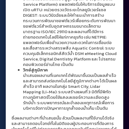
Service Platform): แพลตฟอร์มให้บริการข้อมูลแบบ
เปิด uRTU: หน่วยตรวจวัดระยะไกลยูนิเวอร์แซล
DIGEST: ระบบวินิจฉัยและให้คำแนะนำการสร้าง
กระบวนการพัฒนาซอฟต์แวร์เพื่อยกระดับการพัฒนา
ซอฟต์แวร์สำหรับอุตสาหกรรมขนาดเล็กตาม
มาตรฐาน ISO/IEC 29110 และผลงานที่ได้มีการ
ถ่ายทอดเทคโนโลยีให้แก่ภาคธุรกิจ เช่น NETPIE:
แพลตฟอร์มเพื่ออำนวยความสะดวกในการเชื่อมต่อ
และสื่อสารระหว่างสรรพสิ่ง Aquatic Control: ระบบ
ควบคุมอิเล็กทรอนิกส์สัตว์น้ำ DSM eMeeting Cloud
Service, Digital Dentistry Platform และ โปรแกรม
คอมพิวเตอร์อ่านไทย เป็นต้น
วิทย์สู่ภูมิภาค
นำเสนอผลงานที่เนคเทคได้พัฒนาขึ้นจนเป็นผลสำเร็จ
และสามารถส่งต่อเทคโนโลยีสู่ภูมิภาคต่างๆ ได้เป็นผล
สำเร็จ อาทิ ผลงานในกลุ่ม Smart City, Lidar
Mapping (Li-Ma): ระบบสร้างแผนที่ 3 มิติที่มีพิกัด
ทางภูมิศาสตร์โดยใช้แสงเลเซอร์ความละเอียดสูง
รักษ์น้ำ: ระบบพยากรณ์และจำลองเหตุการณ์เพื่อการ
บริหารจัดการปัญหาการรุกล้ำของน้ำเค็ม เป็นต้น
ซึ่งผลงานต่างๆ ที่นำเสนอนั้น ล้วนเป็นผลงานที่ใช้งานได้จริง
และสามารถตอบโจทย์ทั้งในมิติของผู้ประกอบการที่ต้องการ
นำเทคโนโลยีไปต่อยอดธุรกิจ ตลอดจนผู้บริโภคปลายทางได้