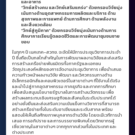
และอาหาร
“วิทย์สร้างคน และวิทย์เสริมแกร่ง” ด้วยกรอบวิจัยมุ่ง
เน้นทางด้านอุตสาหกรรมการผลิตและบริการ
ด้าน
สุขภาพและการแพทย์ ด้านการศึกษา ด้านพลังงาน
และสิ่งแวดล้อม
“วิทย์สู่ภูมิภาค” ด้วยกรอบวิจัยมุ่งเน้นทางด้านการ
ศึกษาการเรียนรู้ตลอดชีวิต
และการพัฒนาชุมชนชาย
ขอบ
ในทุกๆ ปี เนคเทค-สวทช. จะจัดให้มีการประชุมวิชาการประจำ
ปี ซึ่งถือเป็นกลไกสำคัญในการพัฒนาผลงานวิจัยและส่งเสริม
การสร้างเครือข่ายพันธมิตรทั้งภาครัฐและเอกชน
วัตถุประสงค์หลักของการจัดงานประชุมวิชาการ เพื่อนำเสนอ
ความก้าวหน้าผลงานวิจัย พัฒนา และวิศวกรรมทางด้าน
อิเล็กทรอนิกส์และคอมพิวเตอร์ในสาขาต่างๆ ที่ใช้งานได้จริง
และนำไปสู่ภาคอุตสาหกรรม ภาคธุรกิจ และภาคการศึกษา
เพื่อสนับสนุนนโยบายรัฐบาลในการสร้างนวัตกรรม เพื่อ
สร้างผลกระทบเชิงเศรษฐกิจและสังคมในระดับประเทศได้
อย่างยั่งยืนและส่งเสริมความเข้มแข็งทางวิชาการที่สามารถ
สร้างเครือข่ายทั้งในระดับอาเซียนและระดับสากล พร้อม
แสดงให้เห็นถึงศักยภาพบุคลากรด้านวิจัย โดยจะมีเวทีการนำ
เสนอ การอภิปราย และการบรรยายพิเศษโดยวิทยากรผู้
เชี่ยวชาญในสาขาต่างๆ จากทุกภาคส่วนทั้งในประเทศ และ
ต่างประเทศ