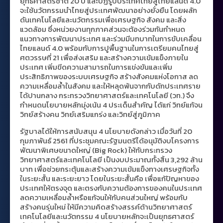
ยุทธศาสตร์ชาติ 20 ปี และปฏิรูปประเทศไทยสู่ไทยแลนด์ 4.0
จะใช้นวัตกรรมนำไทยสู่ประเทศพัฒนาอย่างยั่งยืน โดยผลัก
ดันเทคโนโลยีและนวัตกรรมเพื่อเศรษฐกิจ สังคม และสิ่ง
แวดล้อม ซึ่งหน่วยงานทุกภาคส่วนจะต้องร่วมกันกำหนด
แนวทางการพัฒนาประเทศ และร่วมมีบทบาทในการขับเคลื่อน
ไทยแลนด์ 4.0 พร้อมกับการปูพื้นฐานในการเตรียมคนไทยสู่
ศตวรรษที่ 21 เพื่อส่งเสริม และสร้างความเข้มแข็งภายใน
ประเทศ เพิ่มขีดความสามารถในการแข่งขันและเพิ่ม
ประสิทธิภาพของระบบเศรษฐกิจ สร้างสังคมแห่งโอกาส ลด
ความเหลื่อมล้ำในสังคม และให้หลุดพ้นจากกับดักประเทศราย
ได้ปานกลาง กระทรวงวิทยาศาสตร์และเทคโนโลยี (วท.) จึง
กำหนดนโยบายหลักมุ่งเน้น 4 ประเด็นสำคัญ ได้แก่ วิทย์แก้จน
วิทย์สร้างคน วิทย์เสริมแกร่ง และวิทย์สู่ภูมิภาค
รัฐบาลได้ให้การสนับสนุน 4 นโยบายดังกล่าว เมื่อวันที่ 20
กุมภาพันธ์ 2561 ที่ประชุมคณะรัฐมนตรีได้อนุมัติงบโครงการ
พัฒนาพิเศษขนาดใหญ่ (Big Rock) ให้กับกระทรวง
วิทยาศาสตร์และเทคโนโลยี เป็นงบประมาณทั้งสิ้น 3,292 ล้าน
บาท เพื่อช่วยกระตุ้นและสร้างความเข้มแข็งทางเศรษฐกิจทั้ง
ในระยะสั้น และระยะยาว โดยในระยะสั้นคือ เพื่อแก้ปัญหาของ
ประเทศให้ตรงจุด และตรงกับความต้องการของคนในประเทศ
ลดความเหลื่อมล้ำหรือแก้จนให้กับคนส่วนใหญ่ พร้อมกับ
สร้างคนรุ่นใหม่ ให้มีความคิดสร้างสรรค์ด้านวิทยาศาสตร์
เทคโนโลยีและนวัตกรรม 4 นโยบายหลักจะเป็นยุทธศาสตร์