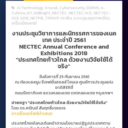
AI Technology
,
Anurak
,
Cybersecurity
,
DSRMS
,
e-
Culture
,
IoT
,
KidBright
,
NECTEC
,
NECTEC ACE
,
NECTEC-
ACE 2018
,
NETPIE
,
TPMAP
,
กราฟิน
,
ระบบดูแลสุขภาพเขื่อน
,
เครื่องมือแพทย์
งานประชุมวิชาการและนิทรรศการของเนค
เทค ประจำปี 2561
NECTEC Annual Conference and
Exhibitions 2018
“ประเทศไทยก้าวไกล ด้วยงานวิจัยใช้ได้
จริง”
วันอังคารที่ 25 กันยายน 2561
ณ ห้องบอลรูม รีเซฟชั่นฮอลล์ โซนเอ ศูนย์การประชุมแห่ง
ชาติสิริกิติ์
ถนนรัชดาภิเษก แขวงคลองเตย เขตคลองเตย กรุงเทพฯ
ปาถกฐา “ประเทศไทยก้าวไกล ด้วยงานวิจัยใช้ได้จริง”
โดย ดร.ศรัณย์ สัมฤทธิ์เดชขจร
ดาวน์โหลดไฟล์นำเสนอ
ประเทศไทยยังคงเดินหน้าตามนโยบายปฏิรูปประเทศตาม