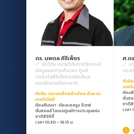
ดร. นพดล คีรีเพ็ชร
ศ.ดร
นักวิจัย หน่วยวิจัยการวิเคราะห์
น
ข้อมูลและการคำนวณ ศูนย์
ประเ
เทคโนโลยีอิเล็กทรอนิกส์และ
หัวข้
คอมพิวเตอร์แห่งชาติ
เทคโน
ห้องส
หัวข้อ: ประเทศไทยก้าวไกล ด้วย AI
ชั่นฮ
เทคโนโลยี
ชาติสิร
ห้องสัมมนา
:
ห้องบอลรูม รีเซฟ
เวลา 1
ชั่นฮอลล์ โซนเอศูนย์การประชุมแห่ง
ชาติสิริกิติ์
เวลา 10.30 – 16.15 น.