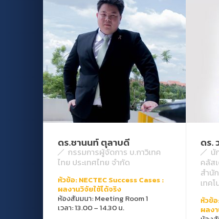
ดร.ชานนท์ ตุลาบดี
ดร. 
กรรมการผู้จัดการ บ.กาวิเทค
นั
ไทย ประเทศไทย จำกัด
คลัส
สําน
หัวข้อ: NECTEC Success Cases :
เทคโน
ผลงานวิจัยใช้ได้จริง
ห้องสัมมนา: Meeting Room 1
หัวข้
เวลา: 13.00 – 14.30 น.
ผลงาน
ห้องส