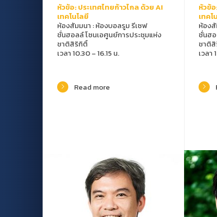
หัวข้อ: ประเทศไทยก้าวไกล ด้วย AI
หัวข้
เทคโนโลยี
เทคโน
ห้องสัมมนา
:
ห้องบอลรูม รีเซฟ
ห้องส
ชั่นฮอลล์ โซนเอศูนย์การประชุมแห่ง
ชั่นฮ
ชาติสิริกิติ์
ชาติสิร
เวลา 10.30 – 16.15 น.
เวลา 1
Read more