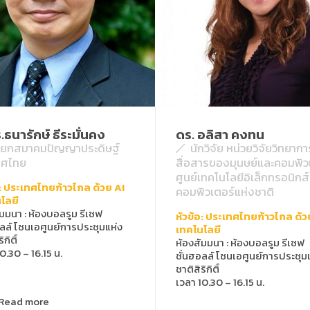
.ธนารักษ์ ธีระมั่นคง
ดร. อลิสา คงทน
ายกสมาคมปัญญาประดิษฐ์
นักวิจัย หน่วยวิจัยวิทยากา
ทศไทย
สื่อสารของมุนษย์และคอมพิว
ศูนย์เทคโนโลยีอิเล็กทรอนิกส
อ: ประเทศไทยก้าวไกล ด้วย AI
คอมพิวเตอร์แห่งชาติ
โลยี
ัมมนา
:
ห้องบอลรูม รีเซฟ
หัวข้อ: ประเทศไทยก้าวไกล ด้ว
อลล์ โซนเอศูนย์การประชุมแห่ง
เทคโนโลยี
ิกิติ์
ห้องสัมมนา
:
ห้องบอลรูม รีเซฟ
0.30 – 16.15 น.
ชั่นฮอลล์ โซนเอศูนย์การประชุม
ชาติสิริกิติ์
เวลา 10.30 – 16.15 น.
Read more