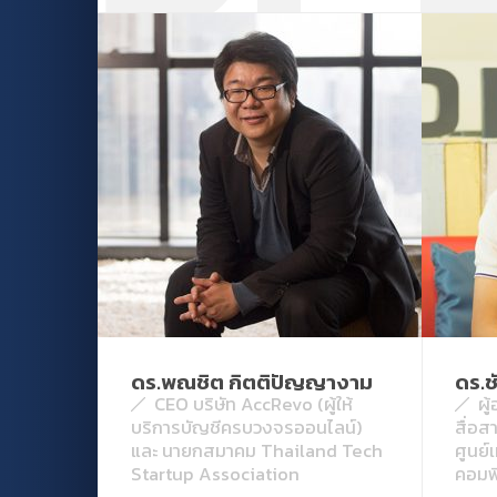
ดร.พณชิต กิตติปัญญางาม
ดร.ชั
CEO บริษัท AccRevo (ผู้ให้
ผู
บริการบัญชีครบวงจรออนไลน์)
สื่อส
และ นายกสมาคม Thailand Tech
ศูนย์
Startup Association
คอมพิ