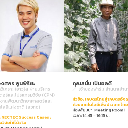
วงศกร พูนพิริยะ
คุณสนั่น เป็นผลดี
กวิเคราะห์อาวุโส ฝ่ายบริหาร
เจ้าของฟาร์ม ล้านนาเจ้า
เตอร์และโปรแกรมวิจัย (CPM)
หัวข้อ: เกษตรไทยสู่เกษตรอัจฉ
ักงานพัฒนาวิทยาศาสตร์และ
ด้วยเทคโนโลยีเพื่อประเทศไทย
โลยีแห่งชาติ (สวทช)
ห้องสัมมนา: Meeting Room 1
เวลา: 14.45 – 16.15 น.
อ: NECTEC Success Cases :
วิจัยใช้ได้จริง
ัมมนา: Meeting Room 1