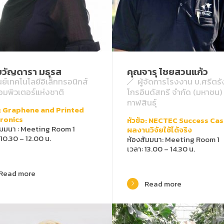
วัญดารา มธุรส
คุณจารุ ไชยสวนแก้ว
นย์เทคโนโลยีอิเล็กทรอนิกส์
ผู้จัดการโรงงาน บ.ศรีตร
มพิวเตอร์แห่งชาติ
โกรอินดัสทรี จำกัด (มหาชน)
กาฬสินธุ์
อ: Graphene and Printed
tronics
หัวข้อ: NECTEC Success Cas
ัมมนา : Meeting Room 1
ผลงานวิจัยใช้ได้จริง
 10.30 – 12.00 น.
ห้องสัมมนา: Meeting Room 1
เวลา: 13.00 – 14.30 น.
Read more
Read more