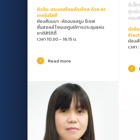
อิเล็
หัวข้อ: ประเทศไทยก้าวไกล ด้วย AI
ศูนย์
เทคโนโลยี
คอมพิ
ห้องสัมมนา
:
ห้องบอลรูม รีเซฟ
ชั่นฮอลล์ โซนเอศูนย์การประชุมแห่ง
หัวข้
ชาติสิริกิติ์
Elec
เวลา 10.30 – 16.15 น.
ห้องส
เวลา :
Read more