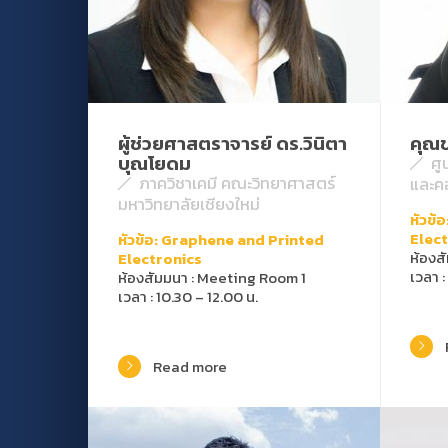
ผู้ช่วยศาสตราจารย์ ดร.วินิตา
คุณข
บุณโยดม
ศู
ภาควิชาเคมี คณะวิทยาศาสตร์
และคอ
มหาวิทยาลัยเชียงใหม่
หัวข้
Elec
หัวข้อ: Graphene and Printed
ห้องส
Electronics
เวลา :
ห้องสัมมนา : Meeting Room 1
เวลา : 10.30 – 12.00 น.
Read more