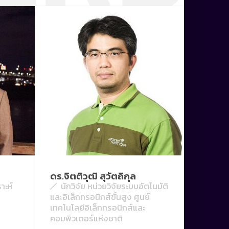
ดร.จิตติวุฒิ สุวัตถิกุล
าะห์
นักวิจัย หน่วยวิจัยระบบอัตโนมัติ
และอิเล็กทรอนิกส์ขั้นสูง ศูนย์
เทคโนโลยีอิเล็กทรอนิกส์และ
คอมพิวเตอร์แห่งชาติ