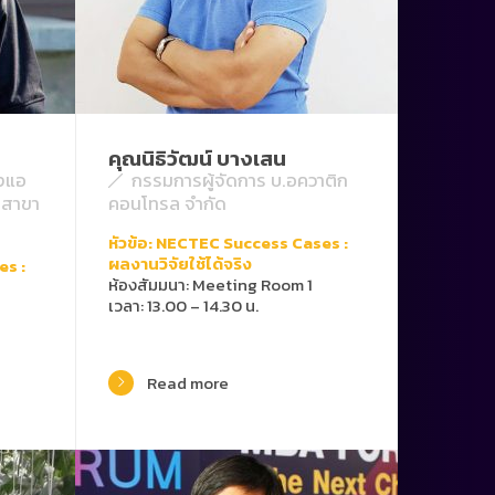
คุณนิธิวัฒน์ บางเสน
ังแอ
กรรมการผู้จัดการ บ.อควาติก
 สาขา
คอนโทรล จำกัด
หัวข้อ: NECTEC Success Cases :
ผลงานวิจัยใช้ได้จริง
es :
ห้องสัมมนา: Meeting Room 1
เวลา: 13.00 – 14.30 น.
Read more