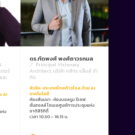
ดร.ทัดพงศ์ พงศ์ถาวรกมล
ร
Principal Visionary
เตอร์
Architect, บริษัท กสิกร แล็บส์ จํา
์และ
กัด
หัวข้อ: ประเทศไทยก้าวไกล ด้วย AI
เทคโนโลยี
ย AI
ห้องสัมมนา
:
ห้องบอลรูม รีเซฟ
ชั่นฮอลล์ โซนเอศูนย์การประชุมแห่ง
ชาติสิริกิติ์
แห่ง
เวลา 10.30 – 16.15 น.