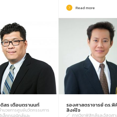
Read more
ดิสร เตือนตรานนท์
รองศาสตราจารย์ ดร.พิศ
สิงห์ใจ
้อำนวยการศูนย์นวัตกรรมการ
ภาควิชาฟิสิกส์และวัสดุศา
อิเล็กทรอนิกส์และ