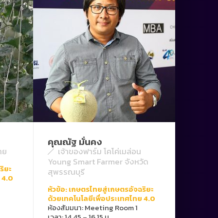
คุณณัฐ มั่นคง
นาย
เจ้าของฟาร์ม โคโค่เมล่อน
Young Smart Farmer จังหวัด
ริยะ
สุพรรณบุรี
 4.0
หัวข้อ: เกษตรไทยสู่เกษตรอัจฉริยะ
ด้วยเทคโนโลยีเพื่อประเทศไทย 4.0
ห้องสัมมนา: Meeting Room 1
เวลา: 14.45 – 16.15 น.