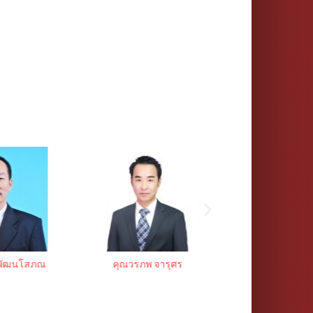
รพัฒนโสภณ
คุณวรภพ จารุศร
คุณศิวรัชพณ 