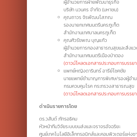
ผู้อำนวยการฝ่ายพัฒนาธุรกิจ
บริษัท นวนคร จำกัด (มหาชน)
คุณถาวร จิรพัฒนโสภณ
รองนายกเทศมนตรีนครภูเก็ต
สำนักงานเทศบาลนครภูเก็ต
คุณศิวรัชพณ บุญแก้ว
ผู้อำนวยการกองสาธารณสุขและสิ่งแว
สำนักงานเทศมนตรีเมืองป่าตอง
(ดาวน์โหลดเอกสารประกอบการบรรยา
แพทย์หญิงดารินทร์ อารีย์โชคชัย
นายแพทย์ชำนาญการพิเศษ/รองผู้อำ
กรมควบคุมโรค กระทรวงสาธารณสุข
(ดาวน์โหลดเอกสารประกอบการบรรยา
ดำเนินรายการโดย
ดร.วสันต์ ภัทรอธิคม
หัวหน้าทีมวิจัยระบบขนส่งและจราจรอัจฉริยะ
ศูนย์เทคโนโลยีอิเล็กทรอนิกส์และคอมพิวเตอร์แห่งชา