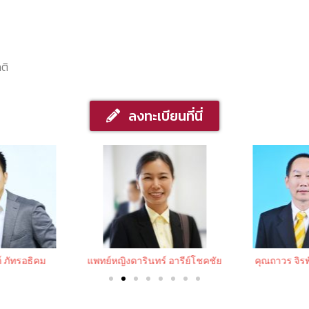
ติ
ลงทะเบียนที่นี่
์ ภัทรอธิคม
แพทย์หญิงดารินทร์ อารีย์โชคชัย
คุณถาวร จิ