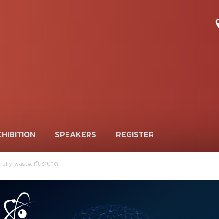
HIBITION
SPEAKERS
REGISTER
Traffy waste
,
ทันระบาด