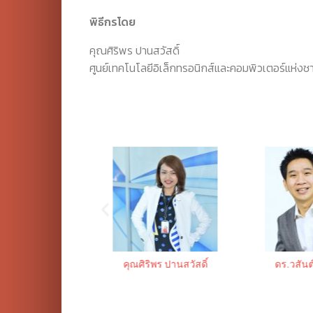
พิธีกรโดย
คุณศิริพร ปานสวัสดิ์
ศูนย์เทคโนโลยีอิเล็กทรอนิกส์และคอมพิวเตอร์แห่งชา
กรณ์ จีนาคำ
คุณศิริพร ปานสวัสดิ์
ดร.วสันต