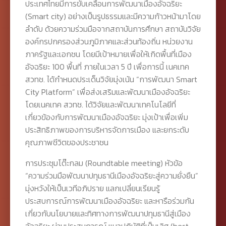
ประเทศไทยมีการขับเคลื่อนการพัฒนาเมืองอัจฉริยะ
(Smart city) อย่างเป็นรูปธรรมและมีความก้าวหน้ามาโดย
ลำดับ ด้วยความร่วมมือจากสถาบันการศึกษา สถาบันวิจัย
องค์กรปกครองส่วนภูมิภาคและส่วนท้องถิ่น หน่วยงาน
ภาครัฐและเอกชน โดยมีเป้าหมายเพื่อให้เกิดพื้นที่เมือง
อัจฉริยะ 100 พื้นที่ ภายในเวลา 5 ปี เพื่อการนี้ เนคเทค
สวทช. ได้กำหนดประเด็นวิจัยมุ่งเน้น “การพัฒนา Smart
City Platform” เพื่อส่งเสริมและพัฒนาเมืองอัจฉริยะ
โดยเนคเทค สวทช. ได้วิจัยและพัฒนาเทคโนโลยีที่
เกี่ยวข้องกับการพัฒนาเมืองอัจฉริยะ มุ่งเป้าเพื่อเพิ่ม
ประสิทธิภาพของการบริหารจัดการเมือง และยกระดับ
คุณภาพชีวิตของประชาชน
การประชุมโต๊ะกลม (Roundtable meeting) หัวข้อ
“ความร่วมมือพัฒนาปทุมธานีเมืองอัจฉริยะสู่ความยั่งยืน”
มุ่งหวังให้เป็นเวทีอภิปราย แลกเปลี่ยนเรียนรู้
ประสบการณ์การพัฒนาเมืองอัจฉริยะ และหารือร่วมกัน
เกี่ยวกับนโยบายและทิศทางการพัฒนาปทุมธานีสู่เมือง
อัจฉริยะ ผ่านประสบการณ์ แนวปฏิบัติที่เป็นเลิศ (best