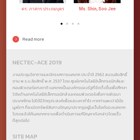
ดร. ภาสกร ประถมบุตร
Ms. Shin, Soo Jee
Dr. Hwang, Byeo
Read more
NECTEC-ACE 2019
งานประชุมวิชาการและนิทรรศการเนคเทค ประจำปี 2562 สงวนลิขสิทธิ์
ตาม พ.ร.บ.ลิขสิทธิ์ พ.ศ. 2537 โดย ศูนย์เทคโนโลยีอิเล็กทรอนิกส์และ
คอมพิวเตอร์แห่งชาติ เนคเทคเป็นองค์กรของรัฐที่จัดตั้งขึ้นเพื่อศึกษา
วิจัยด้านเทคโนโลยีอิเล็กทรอนิกส์ และคอมพิวเตอร์เพื่อการพัฒนา
ประเทศไทย ไม่ได้มีวัตถุประสงค์เพื่อแสวงหากำไร หากท่านพบว่ามีข้อ
มูลใดๆ ที่ละเมิดทรัพย์สินทางปัญญาปรากฏอยู่ในเว็บไซต์ของเนคเทค
โปรดแจ้งให้เนคเทคทราบเพื่อดำเนินการแก้ปัญหาดังกล่าวโดยเร็ว
ที่สุดต่อไป
SITE MAP