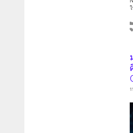
N
ใ
1