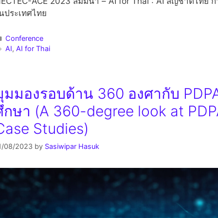
ECTEC-ACE 2023 สัมมนา – AI for Thai : AI สัญชาติไทย ก้
นประเทศไทย
Conference
AI
,
AI for Thai
มุมมองรอบด้าน 360 องศากับ PDP
ศึกษา (A 360-degree look at PDP
Case Studies)
1/08/2023
by
Sasiwipar Hasuk