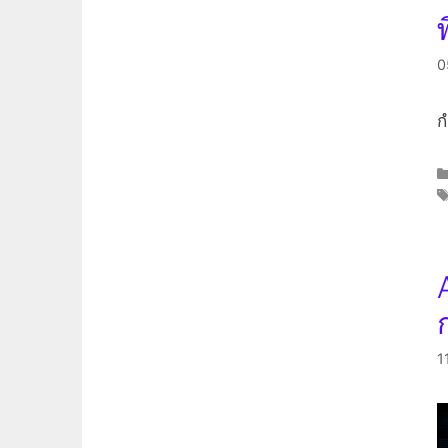
0
ก
1