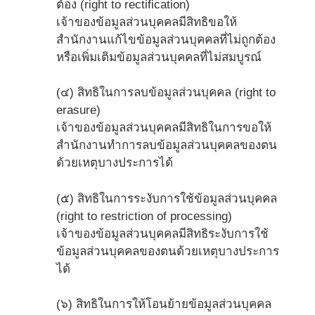
ต้อง (right to rectification)
เจ้าของข้อมูลส่วนบุคคลมีสิทธิขอให้
สำนักงานแก้ไขข้อมูลส่วนบุคคลที่ไม่ถูกต้อง
หรือเพิ่มเติมข้อมูลส่วนบุคคลที่ไม่สมบูรณ์
(๔) สิทธิในการลบข้อมูลส่วนบุคคล (right to
erasure)
เจ้าของข้อมูลส่วนบุคคลมีสิทธิในการขอให้
สำนักงานทำการลบข้อมูลส่วนบุคคลของตน
ด้วยเหตุบางประการได้
(๕) สิทธิในการระงับการใช้ข้อมูลส่วนบุคคล
(right to restriction of processing)
เจ้าของข้อมูลส่วนบุคคลมีสิทธิระงับการใช้
ข้อมูลส่วนบุคคลของตนด้วยเหตุบางประการ
ได้
(๖) สิทธิในการให้โอนย้ายข้อมูลส่วนบุคคล