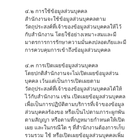
๔.๒ การใช้ข้อมูลส่วนบุคคล
สำนักงานจะใช้ข้อมูลส่วนบุคคลตาม
วัตถุประสงค์ที่เจ้าของข้อมูลส่วนบุคคลให้ไว้
กับสำนักงาน โดยใช้อย่างเหมาะสมและมี
มาตรการการรักษาความมั่นคงปลอดภัยและมี
การควบคุมการเข้าถึงข้อมูลส่วนบุคคล
๔.๓ การเปิดเผยข้อมูลส่วนบุคคล
โดยปกติสำนักงานจะไม่เปิดเผยข้อมูลส่วน
บุคคล เว้นแต่เป็นการเปิดเผยตาม
วัตถุประสงค์ที่เจ้าของข้อมูลส่วนบุคคลได้ให้
ไว้กับสำนักงาน เช่น เปิดเผยข้อมูลส่วนบุคคล
เพื่อเป็นการปฏิบัติตามบริการที่เจ้าของข้อมูล
ส่วนบุคคลร้องขอ หรือเป็นไปตามภาระผูกพัน
ตามสัญญา หรือตามที่กฎหมายกำหนดให้เปิด
เผย และในกรณีใด ๆ ที่สำนักงานต้องการเก็บ
รวมรวม ใช้ หรือเปิดเผยข้อมูลส่วนบุคคลเพิ่ม