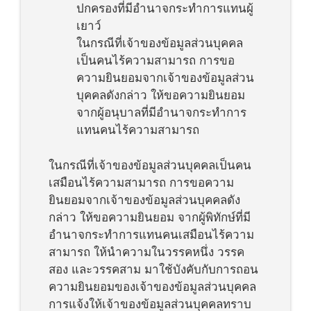
ปกครองที่มีอำนาจกระทำการแทนผู้
เยาว์
ในกรณีที่เจ้าของข้อมูลส่วนบุคคล
เป็นคนไร้ความสามารถ การขอ
ความยินยอมจากเจ้าของข้อมูลส่วน
บุคคลดังกล่าว ให้ขอความยินยอม
จากผู้อนุบาลที่มีอำนาจกระทำการ
แทนคนไร้ความสามารถ
ในกรณีที่เจ้าของข้อมูลส่วนบุคคลเป็นคน
เสมือนไร้ความสามารถ การขอความ
ยินยอมจากเจ้าของข้อมูลส่วนบุคคลดัง
กล่าว ให้ขอความยินยอม จากผู้พิทักษ์ที่มี
อำนาจกระทำการแทนคนเสมือนไร้ความ
สามารถ ให้นำความในวรรคหนึ่ง วรรค
สอง และวรรคสาม มาใช้บังคับกับการถอน
ความยินยอมของเจ้าของข้อมูลส่วนบุคคล
การแจ้งให้เจ้าของข้อมูลส่วนบุคคลทราบ