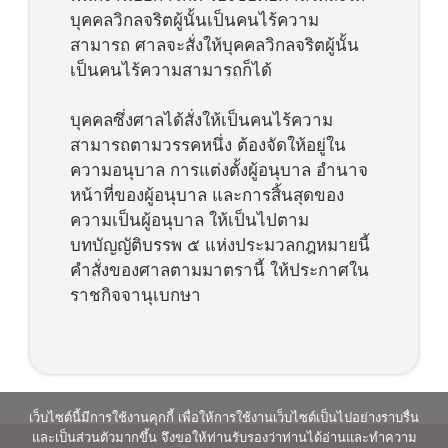
บุคคลวิกลจริตผู้นั้นเป็นคนไร้ความ
สามารถ ศาลจะสั่งให้บุคคลวิกลจริตผู้นั้น
เป็นคนไร้ความสามารถก็ได้
บุคคลซึ่งศาลได้สั่งให้เป็นคนไร้ความ
สามารถตามวรรคหนึ่ง ต้องจัดให้อยู่ใน
ความอนุบาล การแต่งตั้งผู้อนุบาล อำนาจ
หน้าที่ของผู้อนุบาล และการสิ้นสุดของ
ความเป็นผู้อนุบาล ให้เป็นไปตาม
บทบัญญัติบรรพ ๕ แห่งประมวลกฎหมายนี้
คำสั่งของศาลตามมาตรานี้ ให้ประกาศใน
ราชกิจจานุเบกษา
เว็บไซต์นี้มีการใช้งานคุกกี้ เพื่อให้การใช้งานเว็บไซต์เป็นไปอย่างราบรื่น
และเป็นส่วนตัวมากขึ้น จึงขอให้ท่านรับรองว่าท่านได้อ่านและทำความ