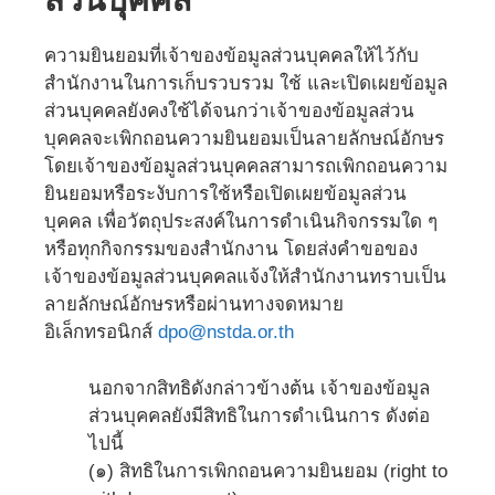
ความยินยอมที่เจ้าของข้อมูลส่วนบุคคลให้ไว้กับ
สำนักงานในการเก็บรวบรวม ใช้ และเปิดเผยข้อมูล
ส่วนบุคคลยังคงใช้ได้จนกว่าเจ้าของข้อมูลส่วน
บุคคลจะเพิกถอนความยินยอมเป็นลายลักษณ์อักษร
โดยเจ้าของข้อมูลส่วนบุคคลสามารถเพิกถอนความ
ยินยอมหรือระงับการใช้หรือเปิดเผยข้อมูลส่วน
บุคคล เพื่อวัตถุประสงค์ในการดำเนินกิจกรรมใด ๆ
หรือทุกกิจกรรมของสำนักงาน โดยส่งคำขอของ
เจ้าของข้อมูลส่วนบุคคลแจ้งให้สำนักงานทราบเป็น
ลายลักษณ์อักษรหรือผ่านทางจดหมาย
อิเล็กทรอนิกส์
dpo@nstda.or.th
นอกจากสิทธิดังกล่าวข้างต้น เจ้าของข้อมูล
ส่วนบุคคลยังมีสิทธิในการดำเนินการ ดังต่อ
ไปนี้
(๑) สิทธิในการเพิกถอนความยินยอม (right to