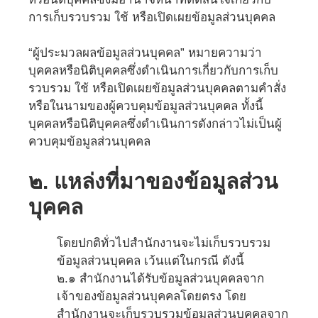
การเก็บรวบรวม ใช้ หรือเปิดเผยข้อมูลส่วนบุคคล
“ผู้ประมวลผลข้อมูลส่วนบุคคล” หมายความว่า
บุคคลหรือนิติบุคคลซึ่งดำเนินการเกี่ยวกับการเก็บ
รวบรวม ใช้ หรือเปิดเผยข้อมูลส่วนบุคคลตามคำสั่ง
หรือในนามของผู้ควบคุมข้อมูลส่วนบุคคล ทั้งนี้
บุคคลหรือนิติบุคคลซึ่งดำเนินการดังกล่าวไม่เป็นผู้
ควบคุมข้อมูลส่วนบุคคล
๒. แหล่งที่มาของข้อมูลส่วน
บุคคล
โดยปกติทั่วไปสำนักงานจะไม่เก็บรวบรวม
ข้อมูลส่วนบุคคล เว้นแต่ในกรณี ดังนี้
๒.๑ สำนักงานได้รับข้อมูลส่วนบุคคลจาก
เจ้าของข้อมูลส่วนบุคคลโดยตรง โดย
สำนักงานจะเก็บรวบรวมข้อมูลส่วนบุคคลจาก