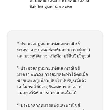
ตำบลคลองหนึ่ง อำเภอคลองหลวง
จังหวัดปทุมธานี ๑๒๑๒๐
๑
ประมวลกฎหมายแพ่งและพาณิชย์
มาตรา ๑๙ บุคคลย่อมพ้นจากภาวะผู้เยาว์
และบรรลุนิติภาวะเมื่อมีอายุยี่สิบปีบริบูรณ์
๒
ประมวลกฎหมายแพ่งและพาณิชย์
มาตรา ๑๔๔๘ การสมรสจะทำได้ต่อเมื่อ
ชายและหญิงมีอายุสิบเจ็ดปีบริบูรณ์แล้ว
แต่ในกรณีที่มีเหตุอันสมควร ศาลอาจ
อนุญาตให้ทำการสมรสก่อนนั้นได้
๓
ประมวลกฎหมายแพ่งและพาณิชย์