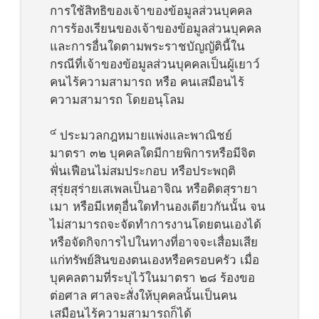
การใช้สิทธิของเจ้าของข้อมูลส่วนบุคคล
การร้องเรียนของเจ้าของข้อมูลส่วนบุคคล
และการอื่นใดตามพระราชบัญญัตินี้ใน
กรณีที่เจ้าของข้อมูลส่วนบุคคลเป็นผู้เยาว์
คนไร้ความสามารถ หรือ คนเสมือนไร้
ความสามารถ โดยอนุโลม
๔
ประมวลกฎหมายแพ่งและพาณิชย์
มาตรา ๓๒ บุคคลใดมีกายพิการหรือมีจิต
ฟั่นเฟือนไม่สมประกอบ หรือประพฤติ
สุรุ่ยสุร่ายเสเพลเป็นอาจิณ หรือติดสุรายา
เมา หรือมีเหตุอื่นใดทำนองเดียวกันนั้น จน
ไม่สามารถจะจัดทำการงานโดยตนเองได้
หรือจัดกิจการไปในทางที่อาจจะเสื่อมเสีย
แก่ทรัพย์สินของตนเองหรือครอบครัว เมื่อ
บุคคลตามที่ระบุไว้ในมาตรา ๒๘ ร้องขอ
ต่อศาล ศาลจะสั่งให้บุคคลนั้นเป็นคน
เสมือนไร้ความสามารถก็ได้