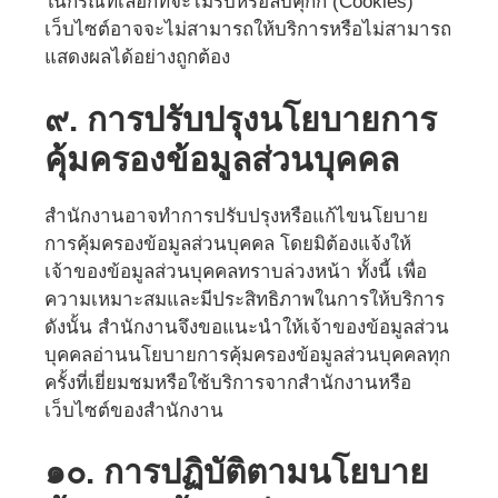
ในกรณีที่เลือกที่จะไม่รับหรือลบคุกกี้ (Cookies)
เว็บไซต์อาจจะไม่สามารถให้บริการหรือไม่สามารถ
แสดงผลได้อย่างถูกต้อง
๙. การปรับปรุงนโยบายการ
คุ้มครองข้อมูลส่วนบุคคล
สำนักงานอาจทำการปรับปรุงหรือแก้ไขนโยบาย
การคุ้มครองข้อมูลส่วนบุคคล โดยมิต้องแจ้งให้
เจ้าของข้อมูลส่วนบุคคลทราบล่วงหน้า ทั้งนี้ เพื่อ
ความเหมาะสมและมีประสิทธิภาพในการให้บริการ
ดังนั้น สำนักงานจึงขอแนะนำให้เจ้าของข้อมูลส่วน
บุคคลอ่านนโยบายการคุ้มครองข้อมูลส่วนบุคคลทุก
ครั้งที่เยี่ยมชมหรือใช้บริการจากสำนักงานหรือ
เว็บไซต์ของสำนักงาน
๑๐. การปฏิบัติตามนโยบาย