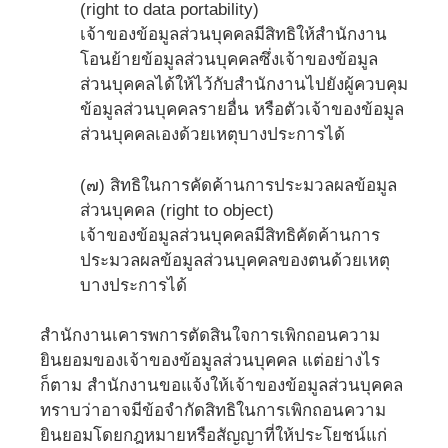
(right to data portability)
เจ้าของข้อมูลส่วนบุคคลมีสิทธิให้สำนักงาน
โอนย้ายข้อมูลส่วนบุคคลซึ่งเจ้าของข้อมูล
ส่วนบุคคลได้ให้ไว้กับสำนักงานไปยังผู้ควบคุม
ข้อมูลส่วนบุคคลรายอื่น หรือตัวเจ้าของข้อมูล
ส่วนบุคคลเองด้วยเหตุบางประการได้
(๗) สิทธิในการคัดค้านการประมวลผลข้อมูล
ส่วนบุคคล (right to object)
เจ้าของข้อมูลส่วนบุคคลมีสิทธิคัดค้านการ
ประมวลผลข้อมูลส่วนบุคคลของตนด้วยเหตุ
บางประการได้
สำนักงานเคารพการตัดสินใจการเพิกถอนความ
ยินยอมของเจ้าของข้อมูลส่วนบุคคล แต่อย่างไร
ก็ตาม สำนักงานขอแจ้งให้เจ้าของข้อมูลส่วนบุคคล
ทราบว่าอาจมีข้อจำกัดสิทธิในการเพิกถอนความ
ยินยอมโดยกฎหมายหรือสัญญาที่ให้ประโยชน์แก่