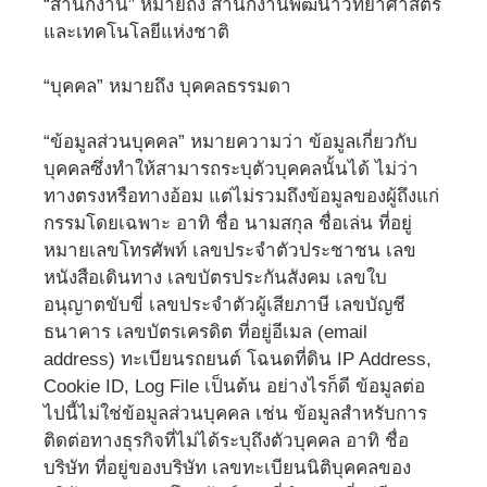
“สำนักงาน” หมายถึง สำนักงานพัฒนาวิทยาศาสตร์
และเทคโนโลยีแห่งชาติ
“บุคคล” หมายถึง บุคคลธรรมดา
“ข้อมูลส่วนบุคคล” หมายความว่า ข้อมูลเกี่ยวกับ
บุคคลซึ่งทำให้สามารถระบุตัวบุคคลนั้นได้ ไม่ว่า
ทางตรงหรือทางอ้อม แต่ไม่รวมถึงข้อมูลของผู้ถึงแก่
กรรมโดยเฉพาะ อาทิ ชื่อ นามสกุล ชื่อเล่น ที่อยู่
หมายเลขโทรศัพท์ เลขประจำตัวประชาชน เลข
หนังสือเดินทาง เลขบัตรประกันสังคม เลขใบ
อนุญาตขับขี่ เลขประจำตัวผู้เสียภาษี เลขบัญชี
ธนาคาร เลขบัตรเครดิต ที่อยู่อีเมล (email
address) ทะเบียนรถยนต์ โฉนดที่ดิน IP Address,
Cookie ID, Log File เป็นต้น อย่างไรก็ดี ข้อมูลต่อ
ไปนี้ไม่ใช่ข้อมูลส่วนบุคคล เช่น ข้อมูลสำหรับการ
ติดต่อทางธุรกิจที่ไม่ได้ระบุถึงตัวบุคคล อาทิ ชื่อ
บริษัท ที่อยู่ของบริษัท เลขทะเบียนนิติบุคคลของ