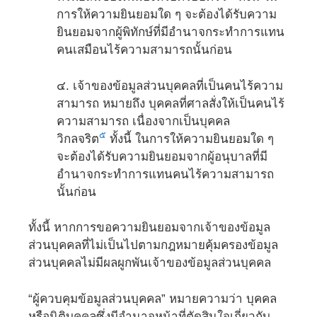
การให้ความยินยอมใด ๆ จะต้องได้รับความ
ยินยอมจากผู้พิทักษ์ที่มีอำนาจกระทำการแทน
คนเสมือนไร้ความสามารถนั้นก่อน
๔. เจ้าของข้อมูลส่วนบุคคลที่เป็นคนไร้ความ
สามารถ หมายถึง บุคคลที่ศาลสั่งให้เป็นคนไร้
ความสามารถ เนื่องจากเป็นบุคคล
๕
วิกลจริต
ทั้งนี้ ในการให้ความยินยอมใด ๆ
จะต้องได้รับความยินยอมจากผู้อนุบาลที่มี
อำนาจกระทำการแทนคนไร้ความสามารถ
นั้นก่อน
ทั้งนี้ หากการขอความยินยอมจากเจ้าของข้อมูล
ส่วนบุคคลที่ไม่เป็นไปตามกฎหมายคุ้มครองข้อมูล
ส่วนบุคคลไม่มีผลผูกพันเจ้าของข้อมูลส่วนบุคคล
“ผู้ควบคุมข้อมูลส่วนบุคคล” หมายความว่า บุคคล
หรือนิติบุคคลซึ่งมีอำนาจหน้าที่ตัดสินใจเกี่ยวกับ