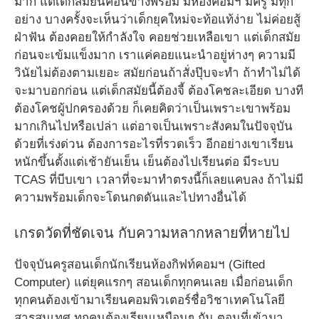
มาก แต่เด็กสมัยนี้ค่อนข้างพร้อม มีห้องคอมฯ มีครู มีทุก
อย่าง บางครั้งจะเห็นว่าเด็กยุคใหม่จะท้อแท้ง่าย ไม่ค่อยสู้
ฝ่าฟัน ต้องคอยให้กำลังใจ คอยช่วยเหลือเขา แต่เด็กสมัย
ก่อนจะเข้มแข็งมาก เราแค่คอยแนะนำอยู่ห่างๆ ความมี
วินัยไม่ต้องตามเยอะ สมัยก่อนถ้าสั่งปุ๊บจะทำ ถ้าทำไม่ได้
จะมาบอกก่อน แต่เด็กสมัยนี้ต้องจี้ ต้องโคชละเอียด บางที
ต้องโคชผู้ปกครองด้วย ก็เคยคิดว่าเป็นเพราะเขาพร้อม
มากเกินไปหรือเปล่า แต่อาจเป็นเพราะสังคมในปัจจุบัน
ด้วยที่เร่งด่วน ต้องการอะไรที่รวดเร็ว อีกอย่างเขาเรียน
หนักขึ้นตั้งแต่เช้ายันเย็น เย็นต้องไปเรียนต่อ มีระบบ
TCAS ที่บีบเขา เวลาที่จะมาทำตรงนี้ก็เลยแคบลง ถ้าไม่มี
ความพร้อมเด็กจะโดนกดดันและไปทางอื่นได้
เกรดวัดที่ชัดเจน กับความหลากหลายที่หายไป
ปัจจุบันครูสอนเด็กนักเรียนห้องกิฟท์คอมฯ (Gifted
Computer) แต่ยุคแรกๆ สอนเด็กทุกคนเลย เมื่อก่อนเด็ก
ทุกคนต้องเข้ามาเรียนคอมพิวเตอร์ชื่อวิชาเทคโนโลยี
สารสนเทศ ทุกคนต้องเรียนเหมือนๆ กัน ตอนที่เข้ามา