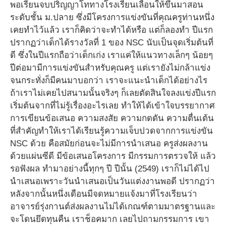
พอเรียนจบปริญญาโททางโรงเรียนเลื่อนให้ขึ้นมาสอน
ระดับชั้น ม.ปลาย ซึ่งมีโครงการแข่งขันที่คุณครูท่านหนึ่ง
เคยทำไว้แล้ว เราก็คิดว่าจะทำได้หรือ แต่ก็ลองทำ ปีแรก
ปรากฏว่าเด็กได้รางวัลที่ 1 ของ NSC นับเป็นจุดเริ่มต้นที่
ดี ซึ่งในปีแรกถือว่าเด็กเก่ง เราแค่ให้แนวทางเล็กๆ น้อยๆ
ปีต่อมามีการแข่งขันสำหรับคุณครู แต่เรายังไม่กล้าแข่ง
จนกระทั่งก็มีคนมาบอกว่า เราจะแนะนำเด็กได้อย่างไร
ถ้าเราไม่เคยไปสนามนั้นจริงๆ ก็เลยตัดสินใจลงแข่งปีแรก
เริ่มต้นจากที่ไม่รู้เรื่องอะไรเลย ทำให้ได้เข้าใจบรรยากาศ
การเขียนข้อเสนอ ความสงสัย ความกดดัน ความตื่นเต้น
ที่สำคัญทำให้เราได้เรียนรู้ความเจ็บปวดจากการแข่งขัน
NSC ด้วย คือสมัยก่อนจะไม่มีการนำเสนอ ครูส่งผลงาน
ด้วยแผ่นซีดี มีข้อเสนอโครงการ มีกรรมการตรวจให้ แล้ว
รอฟังผล ทำมาอย่างนี้ทุกๆ ปี ปีนั้น (2549) เราก็ไม่ได้ไป
นำเสนอเพราะวันนำเสนอเป็นวันแต่งงานพอดี ปรากฏว่า
หลังจากนั้นหนึ่งเดือนมีจดหมายแจ้งมาที่โรงเรียนว่า
อาจารย์รุ่งกานต์ส่งผลงานไม่ได้เกณฑ์ตามมาตรฐานและ
จะโดนยึดทุนคืน เราช็อคมาก เลยไปถามกรรมการ เขา