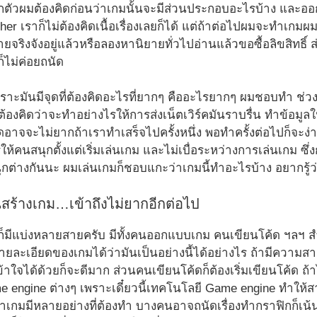
ตัวผมต้องคิดก่อนว่าเกมนั้นจะมีส่วนประกอบอะไรบ้าง และออกแบบ
her เราก็ไม่ต้องคิดเนื้อเรื่องเลยก็ได้ แต่ถ้าต่อไปผมจะทำเกมผม
ยายจริงจังอยู่แล้วหรือลองหานิยายทั่วไปอ่านแล้วขอซื้อลิขสิทธ
ก็ไม่ค่อยถนัด
ราะมันมีจุดที่ต้องคิดอะไรที่ยากๆ คืออะไรยากๆ ผมชอบทำ ช่ว
้องคิดว่าจะทำอย่างไรให้การส่งเน็ตเวิร์คมันราบรื่น ทำข้อมูลในก
โค้ดอาจจะไม่ยากถ้าเราทำเสร็จไปครั้งหนึ่ง พอทำครั้งต่อไปก็จะ
ห้คนสนุกตั้งแต่เริ่มเล่นเกม และไม่เบื่อระหว่างการเล่นเกม ซ
กต่างกันนะ ผมเล่นเกมก็ชอบแกะว่าเกมนี้ทำอะไรบ้าง อยากรู้ว
สร้างเกม…เข้าถึงไม่ยากอีกต่อไป
็มีแบ่งหลายสายครับ มีทั้งคนออกแบบเกม คนเขียนโค้ด ฯล
ายละเอียดของเกมได้ว่ามันเป็นอย่างนี้ได้อย่างไร ถ้ามีควา
้าใจได้ด้วยก็จะดีมาก ส่วนคนเขียนโค้ดก็ต้องเริ่มเขียนโค้ด ถ้า
ngine ต่างๆ เพราะเดี๋ยวนี้เทคโนโลยี Game engine ทำให้สาม
ำเกมมีหลายอย่างที่ต้องทำ บางคนอาจถนัดเรื่องทำกราฟิกก็เน้