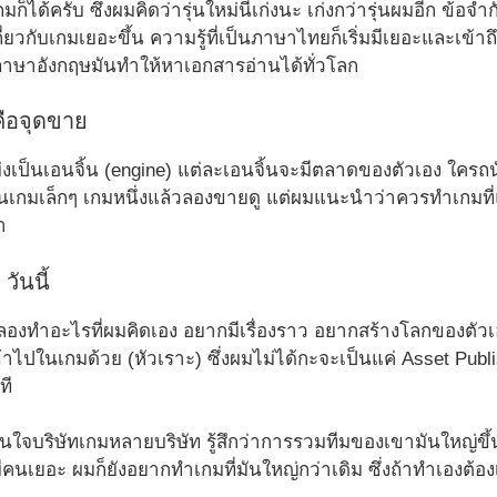
ก็ได้ครับ ซึ่งผมคิดว่ารุ่นใหม่นี่เก่งนะ เก่งกว่ารุ่นผมอีก ข้อจำ
กี่ยวกับเกมเยอะขึ้น ความรู้ที่เป็นภาษาไทยก็เริ่มมีเยอะและเข้า
้ภาษาอังกฤษมันทำให้หาเอกสารอ่านได้ทั่วโลก
ือจุดขาย
เป็นเอนจิ้น (engine) แต่ละเอนจิ้นจะมีตลาดของตัวเอง ใครถน
เกมเล็กๆ เกมหนึ่งแล้วลองขายดู แต่ผมแนะนำว่าควรทำเกมที่แ
ำ
วันนี้
องทำอะไรที่ผมคิดเอง อยากมีเรื่องราว อยากสร้างโลกของตัวเอ
้าไปในเกมด้วย (หัวเราะ) ซึ่งผมไม่ได้กะจะเป็นแค่ Asset Publi
ที
สนใจบริษัทเกมหลายบริษัท รู้สึกว่าการรวมทีมของเขามันใหญ่ขึ้น 
คนเยอะ ผมก็ยังอยากทำเกมที่มันใหญ่กว่าเดิม ซึ่งถ้าทำเองต้อง