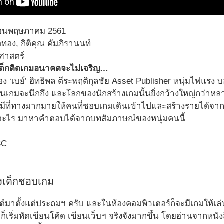
ดือนพฤษภาคม 2561
้อทอง, กิติคุณ คัมภิรานนท์
ลศาสตร์
า เด็กติดเกมอนาคตจะไม่เจริญ…
อง ‘เบย์’ อิทธิพล ตีระพฤติกุลชัย Asset Publisher หนุ่มไฟแรง
เล่นเกมจะนึกถึง และโลกของนักสร้างเกมนั้นยิ่งกว้างใหญ่กว่าหล
ยังมีที่ทางมากมายให้คนที่ชอบเกมเดินเข้าไปและสร้างรายได้จ
คืออะไร มาหาคำตอบได้จากบทสัมภาษณ์ของหนุ่มคนนี้
งเด็กชอบเกม
์มาตั้งแต่ประถมฯ ครับ และในห้องคอมพิวเตอร์ก็จะมีเกมให้เล่น
ก็เริ่มหัดเขียนโค้ด เขียนเว็บฯ จริงจังมากขึ้น โดยอ่านจากหนัง