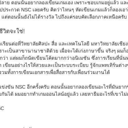
ลาย ตอนนั้นอยากลองเขียนเกมเอง เพราะชอบเกมอยู่แล้ว และ
าไปประกวด NSC เลยครับ คิดว่าไหนๆ หัดเขียนเกมแล้วก็ลองเอ
 แต่ตอนนั้นยังไม่ได้รางวัล ไปถึงแค่รอบคัดเลือกภาคเหนือครับ
ชีวิตจะใช่!
าเรียนต่อที่วิทยาลัยศิลปะ สื่อ และเทคโนโลยี มหาวิทยาลัยเชีย
นเพราะเป็นสาขานานาชาติด้วย เผื่อจะได้เก่งภาษาขึ้น จริงๆ ผม
ว่า แต่ผมก็ถนัดเขียนโค้ดมากกว่าอนิเมชัน ซึ่งการเรียนที่นั่น
้ด เขียนอย่างไรให้สวยและเป็นระบบระเบียบ รู้จักแพทเทิร์นต่
ทั้งการเขียนเอกสารเพื่อสื่อสารกับเพื่อนร่วมงานได้
แข่งขัน NSC อีกครั้งครับ ตอนนั้นอยากลองเขียนอะไรที่มันยากขึ
กันได้ ผมอยากทำเกมออนไลน์อยู่แล้ว เลยหาธีมอะไรที่เขาไม่ค