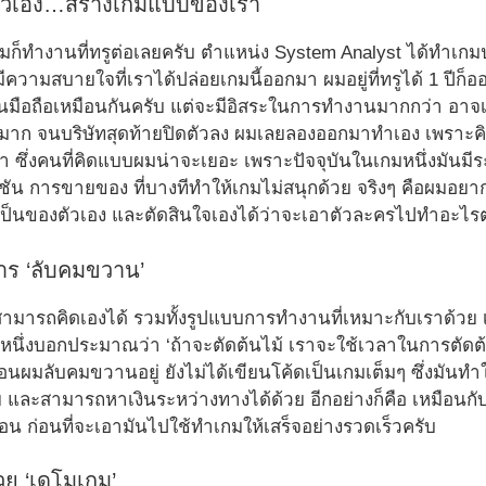
ัวเอง…สร้างเกมแบบของเรา
ก็ทำงานที่ทรูต่อเลยครับ ตำแหน่ง System Analyst ได้ทำเกมป
มีความสบายใจที่เราได้ปล่อยเกมนี้ออกมา ผมอยู่ที่ทรูได้ 1 ปีก
มือถือเหมือนกันครับ แต่จะมีอิสระในการทำงานมากกว่า อาจเป็
มาก จนบริษัทสุดท้ายปิดตัวลง ผมเลยลองออกมาทำเอง เพราะคิ
 ซึ่งคนที่คิดแบบผมน่าจะเยอะ เพราะปัจจุบันในเกมหนึ่งมันมีร
ชัน การขายของ ที่บางทีทำให้เกมไม่สนุกด้วย จริงๆ คือผมอยาก
่เป็นของตัวเอง และตัดสินใจเองได้ว่าจะเอาตัวละครไปทำอะไรต
าร ‘ลับคมขวาน’
ามารถคิดเองได้ รวมทั้งรูปแบบการทำงานที่เหมาะกับเราด้วย
นหนึ่งบอกประมาณว่า ‘ถ้าจะตัดต้นไม้ เราจะใช้เวลาในการตัดต
มือนผมลับคมขวานอยู่ ยังไม่ได้เขียนโค้ดเป็นเกมเต็มๆ ซึ่งมันทำ
 และสามารถหาเงินระหว่างทางได้ด้วย อีกอย่างก็คือ เหมือนกั
่อน ก่อนที่จะเอามันไปใช้ทำเกมให้เสร็จอย่างรวดเร็วครับ
้วย ‘เดโมเกม’