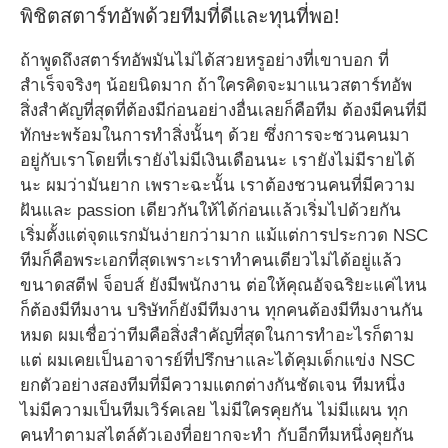
พิชิตสตาร์ทอัพด้วยทีมที่ดีและทุนที่พอ!
ถ้าพูดถึงสตาร์ทอัพมันไม่ได้สวยหรูอย่างที่เขาบอก ที่
สำเร็จจริงๆ น้อยนิดมาก ถ้าใครคิดจะมาแนวสตาร์ทอัพ
สิ่งสำคัญที่สุดที่ต้องมีก่อนอย่างอื่นเลยก็คือทีม ต้องมีคนที่มี
ทักษะพร้อมในการทำสิ่งนั้นๆ ด้วย ซึ่งการจะชวนคนมา
อยู่กับเราโดยที่เรายังไม่มีเงินเดือนนะ เรายังไม่มีรายได้
นะ ผมว่ามันยาก เพราะฉะนั้น เราต้องชวนคนที่มีความ
ฝันและ passion เดียวกันให้ได้ก่อนเเล้วเริ่มไปด้วยกัน
เริ่มตั้งแต่จุดแรกมันง่ายกว่ามาก แม้แต่การประกวด NSC
ทีมก็คือพระเอกที่สุดเพราะเราทำคนเดียวไม่ได้อยู่แล้ว
ขนาดสตีฟ จ็อบส์ ยังมีพนักงาน ต่อให้คุณอัจฉริยะแค่ไหน
ก็ต้องมีทีมงาน บริษัทก็ยังมีทีมงาน ทุกคนต้องมีทีมงานกัน
หมด ผมเชื่อว่าทีมคือสิ่งสำคัญที่สุดในการทำอะไรก็ตาม
แต่ ผมเคยเป็นอาจารย์ที่ปรึกษาและได้คุมเด็กแข่ง NSC
ยกตัวอย่างสองทีมที่มีความแตกต่างกันชัดเจน ทีมหนึ่ง
ไม่มีความเป็นทีมเวิร์คเลย ไม่มีใครคุยกัน ไม่มีแผน ทุก
คนทำตามสไตล์ตัวเองที่อยากจะทำ กับอีกทีมหนึ่งคุยกัน