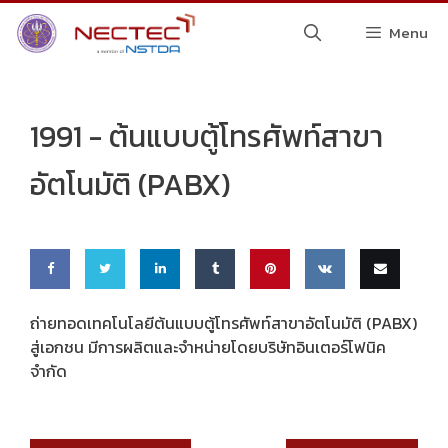
Skip
Menu
to
content
1991 -
ต้นแบบตู้โทรศัพท์สาขา
อัตโนมัติ (PABX)
Share
Share
Share
Share
Pin
Share
Email
ถ่ายทอดเทคโนโลยีต้นแบบตู้โทรศัพท์สาขาอัตโนมัติ (PABX)
สู่เอกชน มีการผลิตและจำหน่ายโดยบริษัทอินเตอร์โฟนิค
on
on
on
on
this
on VK
this
จำกัด
Faceb
Twitte
Linke
Tumbl
ook
r
dIn
r