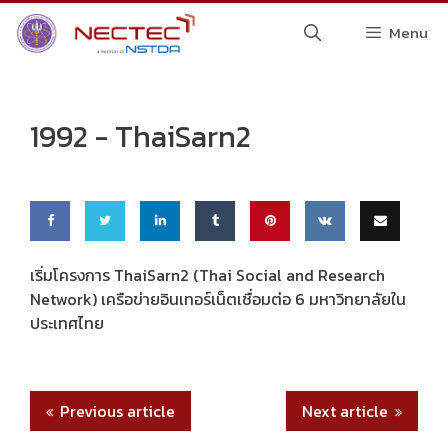
Skip
Menu
to
content
1992 -
ThaiSarn2
Share
Share
Share
Share
Pin
Share
Email
เริ่มโครงการ ThaiSarn2 (Thai Social and Research
Network) เครือข่ายอินเทอร์เน็ตเชื่อมต่อ 6 มหาวิทยาลัยใน
on
on
on
on
this
on VK
this
ประเทศไทย
Faceb
Twitte
Linke
Tumbl
ook
r
dIn
r
Previous article
Next article