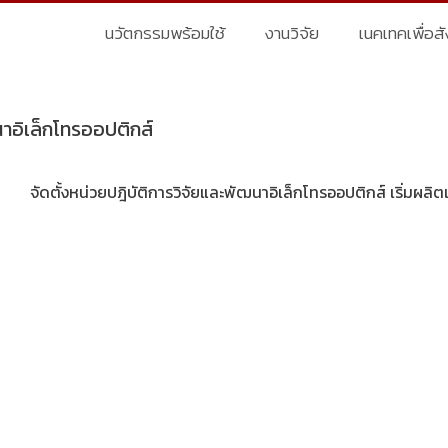
นวัตกรรมพร้อมใช้
งานวิจัย
เนคเทคเพื่อส
นาอิเล็กโทรออปติกส์
จัดตั้งหน่วยปฎิบัติการวิจัยและพัฒนาอิเล็กโทรออปติกส์ เริ่มผลิต