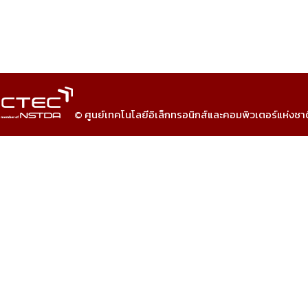
© ศูนย์เทคโนโลยีอิเล็กทรอนิกส์และคอมพิวเตอร์แห่งชา