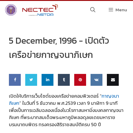
Skip
Menu
to
content
5 December, 1996 -
เปิดตัว
เครือข่ายกาญจนาภิเษก
Share
Share
Share
Share
Pin
Share
Email
เปิด
ให้
บริการ
เว็บไซต์
ของ
เครือข่าย
คอมพิวเตอร์ “
กาญจนา
ภิเษก
” ในวันที่ 5 ธันวาคม พ.ศ.2539 เวลา 9 นาฬิกา 9 นาที
on
on
on
on
this
on VK
this
เพื่อ
เป็น
การ
เฉลิมฉลอง
เนื่องใน
วโรกาส
มหา
มิ่งมงคล
กาญจนา
Faceb
Twitte
Linke
Tumbl
ภิเษก ที่พระบาทสมเด็จพระมหาภูมิพลอดุลยเดชมหาราช
บรมนาถบพิตร ทรง
ครอง
สิริราช
สมบัติ
ครบ 50 ปี
ook
r
dIn
r