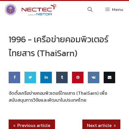
Skip
Menu
to
content
1996 -
เครือข่ายคอมพิวเตอร์
ไทยสาร (ThaiSarn)
Share
Share
Share
Share
Pin
Share
Email
จัดตั้งเครือข่ายคอมพิวเตอร์ไทยสาร (ThaiSarn) เพื่อ
สนับสนุนการวิจัยและพัฒนาในประเทศไทย
on
on
on
on
this
on VK
this
Faceb
Twitte
Linke
Tumbl
ook
r
dIn
r
Previous article
Next article