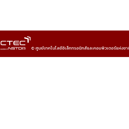
© ศูนย์เทคโนโลยีอิเล็กทรอนิกส์และคอมพิวเตอร์แห่งชา