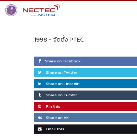
Skip
to
content
1998 -
จัดตั้ง PTEC
Share on Facebook
Share on Twitter
Share on LinkedIn
Share on Tumblr
Pin this
Share on VK
Email this