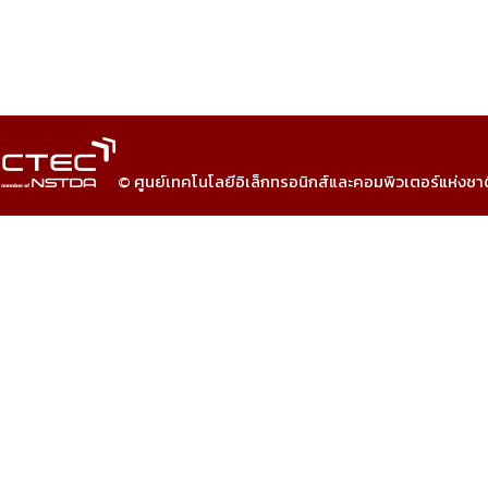
© ศูนย์เทคโนโลยีอิเล็กทรอนิกส์และคอมพิวเตอร์แห่งชา