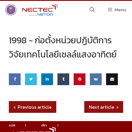
Skip
Menu
to
content
1998 -
ก่อตั้งหน่วยปฏิบัติการ
วิจัยเทคโนโลยีเซลล์แสงอาทิตย์
Share
Share
Share
Share
Pin
Share
Email
on
on
on
on
this
on VK
this
Previous article
Next article
Faceb
Twitte
Linke
Tumbl
ook
r
dIn
r