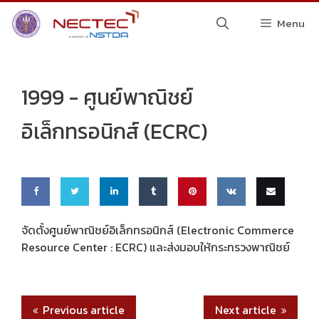
Skip
Menu
to
content
1999 -
ศูนย์พาณิชย์
อิเล็กทรอนิกส์ (ECRC)
Share
Share
Share
Share
Pin
Share
Email
จัดตั้งศูนย์พาณิชย์อิเล็กทรอนิกส์ (Electronic Commerce
Resource Center : ECRC) และส่งมอบให้กระทรวงพาณิชย์
on
on
on
on
this
on VK
this
Faceb
Twitte
Linke
Tumbl
ook
r
dIn
r
Previous article
Next article