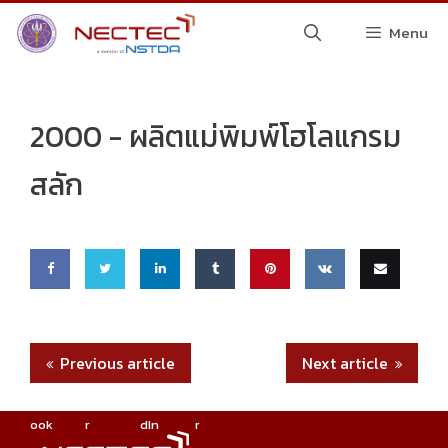
Skip
Menu
to
content
2000 -
ผลิตแม่พิมพ์โฮโลแกรม
สลัก
Share
Share
Share
Share
Pin
Share
Email
on
on
on
on
this
on VK
this
Previous article
Next article
Faceb
Twitte
Linke
Tumbl
ook
r
dIn
r