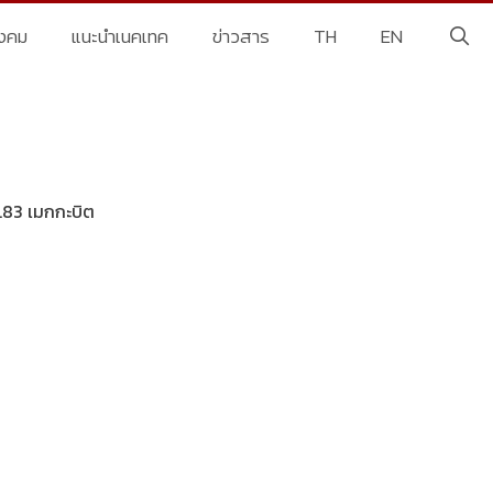
ังคม
แนะนำเนคเทค
ข่าวสาร
TH
EN
0.83 เมกกะบิต