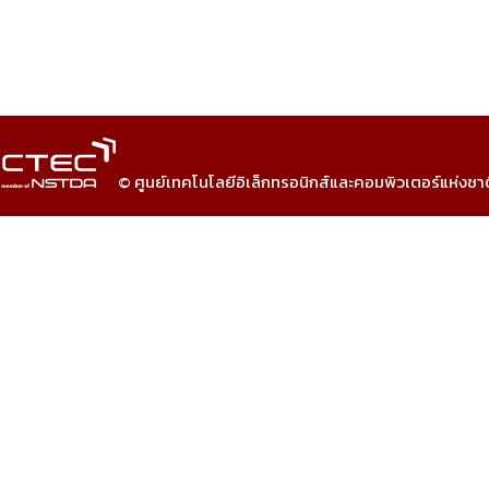
© ศูนย์เทคโนโลยีอิเล็กทรอนิกส์และคอมพิวเตอร์แห่งชา