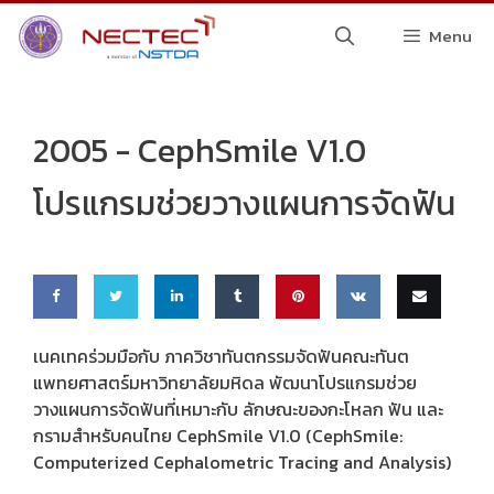
Skip
Menu
to
content
2005 -
CephSmile V1.0
โปรแกรมช่วยวางแผนการจัดฟัน
Share
Share
Share
Share
Pin
Share
Email
เนคเทคร่วมมือกับ ภาควิชาทันตกรรมจัดฟันคณะทันต
แพทยศาสตร์มหาวิทยาลัยมหิดล พัฒนาโปรแกรมช่วย
on
on
on
on
this
on VK
this
วางแผนการจัดฟันที่เหมาะกับ ลักษณะของกะโหลก ฟัน และ
Faceb
Twitte
Linke
Tumbl
กรามสำหรับคนไทย CephSmile V1.0 (CephSmile:
Computerized Cephalometric Tracing and Analysis)
ook
r
dIn
r