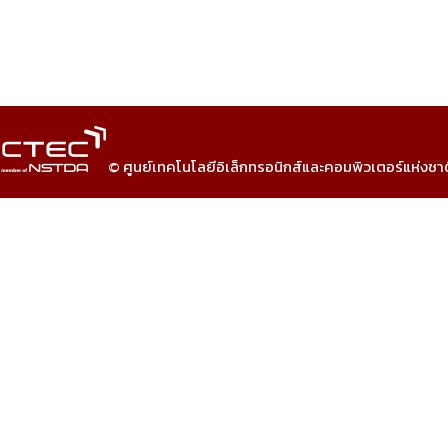
© ศูนย์เทคโนโลยีอิเล็กทรอนิกส์และคอมพิวเตอร์แห่งชา