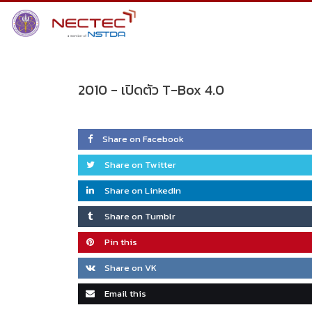
Skip
to
content
2010 -
เปิดตัว T-Box 4.0
Share on Facebook
Share on Twitter
Share on LinkedIn
Share on Tumblr
Pin this
Share on VK
Email this