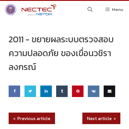
Skip
Menu
to
content
2011 -
ขยายผลระบบตรวจสอบ
ความปลอดภัย ของเขื่อนวชิรา
ลงกรณ์
Share
Share
Share
Share
Pin
Share
Email
on
on
on
on
this
on VK
this
Previous article
Next article
Faceb
Twitte
Linke
Tumbl