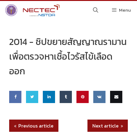
Skip
Menu
to
content
2014 -
ชิปขยายสัญญาณรามาน
เพื่อตรวจหาเชื้อไวรัสไข้เลือด
ออก
Share
Share
Share
Share
Pin
Share
Email
on
on
on
on
this
on VK
this
Previous article
Next article
Faceb
Twitte
Linke
Tumbl