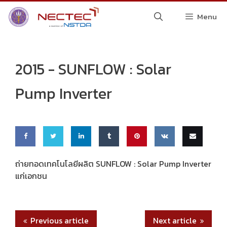
Skip
Menu
to
content
2015 -
SUNFLOW : Solar
Pump Inverter
Share
Share
Share
Share
Pin
Share
Email
ถ่ายทอดเทคโนโลยีผลิต SUNFLOW : Solar Pump Inverter
แก่เอกชน
on
on
on
on
this
on VK
this
Faceb
Twitte
Linke
Tumbl
ook
r
dIn
r
Previous article
Next article