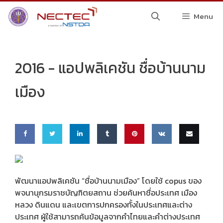
Skip
Menu
to
content
2016 -
แอปพลิเคชัน ชื่อบ้านนาม
เมือง
Share
Share
Share
Share
Pin
Share
Email
on
on
on
on
this
on VK
this
พัฒนาแอปพลิเคชัน “ชื่อบ้านนามเมือง” โดยใช้ copus ของ
พจนานุกรมราชบัญฑิตยสถาน ช่วยค้นหาชื่อประเทศ เมือง
Faceb
Twitte
Linke
Tumbl
หลวง ดินแดน และเขตการปกครองทั้งในประเทศและต่าง
ook
r
dIn
r
ประเทศ ผู้ใช้สามารถค้นข้อมูลจากคำไทยและคำต่างประเทศ