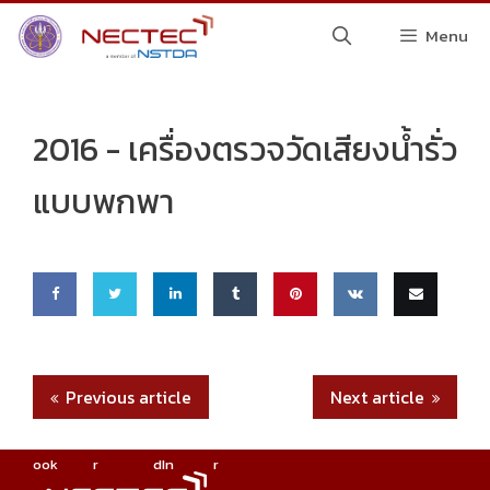
Skip
Menu
to
content
2016 -
เครื่องตรวจวัดเสียงน้ำรั่ว
แบบพกพา
Share
Share
Share
Share
Pin
Share
Email
on
on
on
on
this
on VK
this
Previous article
Next article
Faceb
Twitte
Linke
Tumbl
ook
r
dIn
r