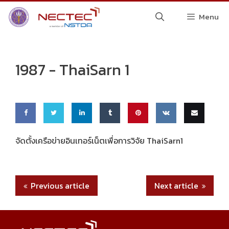
Skip
Menu
to
content
1987 -
ThaiSarn 1
Share
Share
Share
Share
Pin
Share
Email
จัดตั้งเครือข่ายอินเทอร์เน็ตเพื่อการวิจัย ThaiSarn1
on
on
on
on
this
on VK
this
Faceb
Twitte
Linke
Tumbl
Previous article
Next article
ook
r
dIn
r