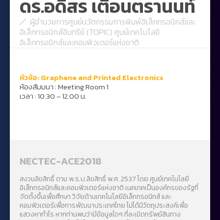
ดร.อดิสร เตือนตรานนท์
ผู้อำนวยการศูนย์นวัตกรรมการพิมพ์อิเล็กทรอนิกส์และ
อิเล็กทรอนิกส์อินทรีย์ (TOPIC) ศูนย์เทคโนโลยี
อิเล็กทรอนิกส์และคอมพิวเตอร์แห่งชาติ
หัวข้อ: Graphene and Printed Electronics
ห้องสัมมนา : Meeting Room 1
เวลา : 10.30 – 12.00 น.
NECTEC-ACE2018
สงวนลิขสิทธิ์ ตาม พ.ร.บ.ลิขสิทธิ์ พ.ศ. 2537 โดย ศูนย์เทคโนโลยี
อิเล็กทรอนิกส์และคอมพิวเตอร์แห่งชาติ เนคเทคเป็นองค์กรของรัฐที่
จัดตั้งขึ้นเพื่อศึกษา วิจัยด้านเทคโนโลยีอิเล็กทรอนิกส์ และ
คอมพิวเตอร์เพื่อการพัฒนาประเทศไทย ไม่ได้มีวัตถุประสงค์เพื่อ
แสวงหากำไร หากท่านพบว่ามีข้อมูลใดๆ ที่ละเมิดทรัพย์สินทาง