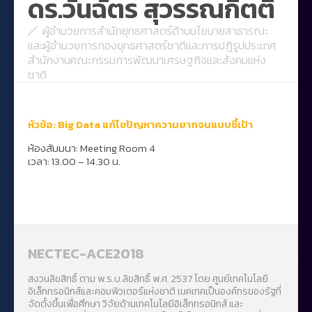
ดร.วันฉัตร สุวรรณกิตติ
ผู้อำนวยการสำนักยุทธศาสตร์ด้านนโยบายสาธารณะ
และผู้อำนวยการกองยุทธศาสตร์ชาติและการปฏิรูปประเทศ
สำนักงานคณะกรรมการพัฒนาเศรษฐกิจและสังคมแห่ง
ชาติ
หัวข้อ:
Big Data แก้ไขปัญหาความยากจนแบบชี้เป้า
ห้องสัมมนา: Meeting Room 4
เวลา: 13.00 – 14.30 น.
NECTEC-ACE2018
สงวนลิขสิทธิ์ ตาม พ.ร.บ.ลิขสิทธิ์ พ.ศ. 2537 โดย ศูนย์เทคโนโลยี
อิเล็กทรอนิกส์และคอมพิวเตอร์แห่งชาติ เนคเทคเป็นองค์กรของรัฐที่
จัดตั้งขึ้นเพื่อศึกษา วิจัยด้านเทคโนโลยีอิเล็กทรอนิกส์ และ