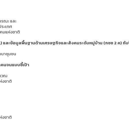
ารณะ และ
ประเทศ
คมแห่งชาติ
.) และข้อมูลพื้นฐานด้านเศรษฐกิจและสังคมระดับหมู่บ้าน (กชช 2 ค
ฒนาชุมชน
ลคนจนแบบชี้เป้า
ำนวณ
ห่งชาติ
ห่งชาติ