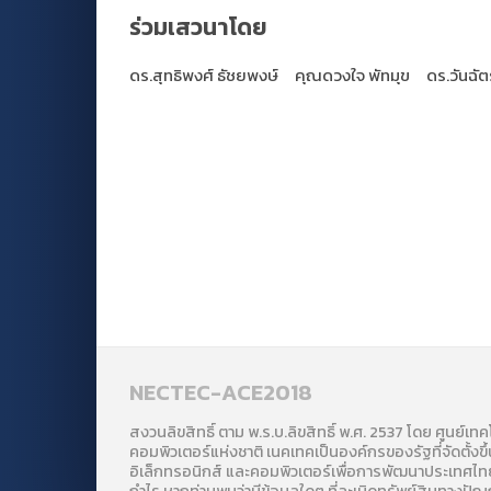
ร่วมเสวนาโดย
ดร.สุทธิพงศ์ ธัชยพงษ์
คุณดวงใจ พัทมุข
ดร.วันฉั
NECTEC-ACE2018
สงวนลิขสิทธิ์ ตาม พ.ร.บ.ลิขสิทธิ์ พ.ศ. 2537 โดย ศูนย์เท
คอมพิวเตอร์แห่งชาติ เนคเทคเป็นองค์กรของรัฐที่จัดตั้งขึ้
อิเล็กทรอนิกส์ และคอมพิวเตอร์เพื่อการพัฒนาประเทศไทย 
กำไร หากท่านพบว่ามีข้อมูลใดๆ ที่ละเมิดทรัพย์สินทางป