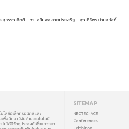
ตร สุวรรณกิตติ
ดร.เฉลิมพล สายประเสริฐ
คุณศิริพร ปานสวัสดิ์
SITEMAP
คโนโลยีอิเล็กทรอนิกส์และ
NECTEC-ACE
นเพื่อศึกษา วิจัยด้านเทคโนโลยี
Conferences
ไม่ได้มีวัตถุประสงค์เพื่อแสวงหา
Exhibition
ัญญาปรากฏอยู่ในเว็บไซต์ของเนค