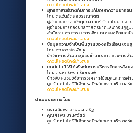
ดาวน์โหลดไฟล์นำเสนอ
ยุทธศาสตร์ชาติกับการแก้ปัญหาความยากจน
โดย ดร.วันฉัตร สุวรรณกิตติ
ผู้อำนวยการสำนักยุทธศาสตร์ด้านนโยบายสาธ
ผู้อำนวยการกองยุทธศาสตร์ชาติและการปฏิรูป
สำนักงานคณะกรรมการพัฒนาเศรษฐกิจและสัง
ดาวน์โหลดไฟล์นำเสนอ
ข้อมูลความจำเป็นพื้นฐานของครัวเรือน (จปฐ
โดย คุณดวงใจ พัทมุข
นักวิชาการพัฒนาชุมชนชำนาญการ กรมการพั
ดาวน์โหลดไฟล์นำเสนอ
เทคโนโลยีใช้ได้จริงกับการบริหารจัดการข้อมู
โดย ดร.สุทธิพงศ์ ธัชยพงษ์
นักวิจัย หน่วยวิจัยการวิเคราะห์ข้อมูลและการค
ศูนย์เทคโนโลยีอิเล็กทรอนิกส์และคอมพิวเตอร์แ
ดาวน์โหลดไฟล์นำเสนอ
ดำเนินรายการ โดย
ดร.เฉลิมพล สายประเสริฐ
คุณศิริพร ปานสวัสดิ์
ศูนย์เทคโนโลยีอิเล็กทรอนิกส์และคอมพิวเตอร์แ