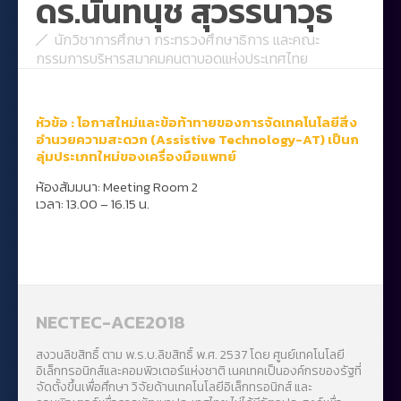
ดร.นันทนุช สุวรรนาวุธ
นักวิชาการศึกษา กระทรวงศึกษาธิการ และคณะ
กรรมการบริหารสมาคมคนตาบอดแห่งประเทศไทย
หัวข้อ : โอกาสใหม่และข้อท้าทายของการจัดเทคโนโลยีสิ่ง
อำนวยความสะดวก (Assistive Technology-AT) เป็นก
ลุ่มประเภทใหม่ของเครื่องมือแพทย์
ห้องสัมมนา: Meeting Room 2
เวลา: 13.00 – 16.15 น.
NECTEC-ACE2018
สงวนลิขสิทธิ์ ตาม พ.ร.บ.ลิขสิทธิ์ พ.ศ. 2537 โดย ศูนย์เทคโนโลยี
อิเล็กทรอนิกส์และคอมพิวเตอร์แห่งชาติ เนคเทคเป็นองค์กรของรัฐที่
จัดตั้งขึ้นเพื่อศึกษา วิจัยด้านเทคโนโลยีอิเล็กทรอนิกส์ และ