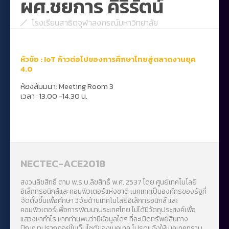
ผศ.ชยการ คีรีรัตน์
โรงเรียนสาธิตจุฬาลงกรณ์มหาวิทยาลัย
หัวข้อ :
IoT
ก้าวต่อไปของการศึกษาไทยสู่ตลาดงานยุค
4.0
ห้องสัมมนา: Meeting Room 3
เวลา : 13.00 -14.30 น.
NECTEC-ACE2018
สงวนลิขสิทธิ์ ตาม พ.ร.บ.ลิขสิทธิ์ พ.ศ. 2537 โดย ศูนย์เทคโนโลยี
อิเล็กทรอนิกส์และคอมพิวเตอร์แห่งชาติ เนคเทคเป็นองค์กรของรัฐที่
จัดตั้งขึ้นเพื่อศึกษา วิจัยด้านเทคโนโลยีอิเล็กทรอนิกส์ และ
คอมพิวเตอร์เพื่อการพัฒนาประเทศไทย ไม่ได้มีวัตถุประสงค์เพื่อ
แสวงหากำไร หากท่านพบว่ามีข้อมูลใดๆ ที่ละเมิดทรัพย์สินทาง
ปัญญาปรากฏอยู่ในเว็บไซต์ของเนคเทค โปรดแจ้งให้เนคเทคทราบ