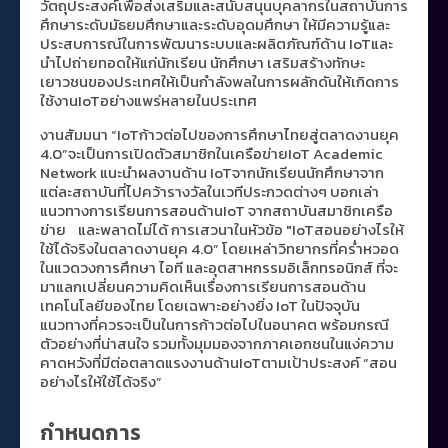
วัตถุประสงค์เพื่อส่งเสริมและสนับสนุนบุคลากรในสถาบันการ
ศึกษาระดับมัธยมศึกษาและระดับอุดมศึกษา ให้มีความรู้และ
ประสบการณ์ในการพัฒนาระบบและผลิตภัณฑ์ด้าน IoTและ
นำไปถ่ายทอดให้แก่นักเรียน นักศึกษา เสริมสร้างทักษะ
เยาวชนของประเทศให้เป็นกำลังพลในการผลักดันให้เกิดการ
ใช้งานIoTอย่างแพร่หลายในประเทศ
งานสัมมนา “IoTก้าวต่อไปของการศึกษาไทยสู่ตลาดงานยุค
4.0”จะเป็นการเปิดตัวสมาชิกในเครือข่ายIoT Academic
Network แนะนำผลงานด้าน IoTจากนักเรียนนักศึกษาจาก
แต่ละสถาบันที่ไปคว้ารางวัลในเวทีประกวดต่างๆ บอกเล่า
แนวทางการเรียนการสอนด้านIoT จากสถาบันสมาชิกเครือ
ข่าย และพลาดไม่ได้ การเสวนาในหัวข้อ "IoTสอนอย่างไรให้
ใช้ได้จริงในตลาดงานยุค 4.0” โดยเหล่าวิทยากรที่คร่ำหวอด
ในแวดวงการศึกษา ไอที และอุตสาหกรรมอิเล็กทรอนิกส์ ที่จะ
มาแลกเปลี่ยนความคิดเห็นเรื่องการเรียนการสอนด้าน
เทคโนโลยีของไทย โดยเฉพาะอย่างยิ่ง IoT ในปัจจุบัน
แนวทางที่ควรจะเป็นในการก้าวต่อไปในอนาคต พร้อมกรณี
ตัวอย่างที่น่าสนใจ รวมทั้งมุมมองจากภาคเอกชนในแง่ความ
คาดหวังที่มีต่อตลาดแรงงานด้านIoTตามเป้าประสงค์ “สอน
อย่างไรให้ใช้ได้จริง”
กำหนดการ