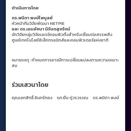
ดำเนินการโดย
ดร.พนิตา พงษ์ไพบูลย์
หัวหน้าทีมวิจัยพัฒนา NETPIE
และ ดร.เอมอัชนา นิรันตสุขรัตน์
นักวิจัยกลุ่มวิจัยเอดจ์คอมพิวติ้งสำหรับเชื่อมต่อสรรพสิ่ง
ศูนย์เทคโนโลยีอิเล็กทรอนิกส์และคอมพิวเตอร์แห่งชาติ
หมายเหตุ : กำหนดการอาจมีการเปลี่ยนแปลงตามความเหมาะ
สม
ร่วมเสวนาโดย
คุณเอกสิทธิ์ อินทร์ทอง
รศ.ยืน ภู่วรวรรณ
ดร.พนิตา พงษ์ไพบูลย