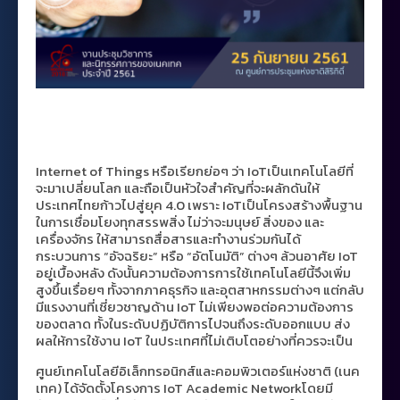
Internet of Things หรือเรียกย่อๆ ว่า IoTเป็นเทคโนโลยีที่
จะมาเปลี่ยนโลก และถือเป็นหัวใจสำคัญที่จะผลักดันให้
ประเทศไทยก้าวไปสู่ยุค 4.0 เพราะ IoTเป็นโครงสร้างพื้นฐาน
ในการเชื่อมโยงทุกสรรพสิ่ง ไม่ว่าจะมนุษย์ สิ่งของ และ
เครื่องจักร ให้สามารถสื่อสารและทำงานร่วมกันได้
กระบวนการ “อัจฉริยะ” หรือ “อัตโนมัติ” ต่างๆ ล้วนอาศัย IoT
อยู่เบื้องหลัง ดังนั้นความต้องการการใช้เทคโนโลยีนี้จึงเพิ่ม
สูงขึ้นเรื่อยๆ ทั้งจากภาคธุรกิจ และอุตสาหกรรมต่างๆ แต่กลับ
มีแรงงานที่เชี่ยวชาญด้าน IoT ไม่เพียงพอต่อความต้องการ
ของตลาด ทั้งในระดับปฏิบัติการไปจนถึงระดับออกแบบ ส่ง
ผลให้การใช้งาน IoT ในประเทศที่ไม่เติบโตอย่างที่ควรจะเป็น
ศูนย์เทคโนโลยีอิเล็กทรอนิกส์และคอมพิวเตอร์แห่งชาติ (เนค
เทค) ได้จัดตั้งโครงการ IoT Academic Networkโดยมี