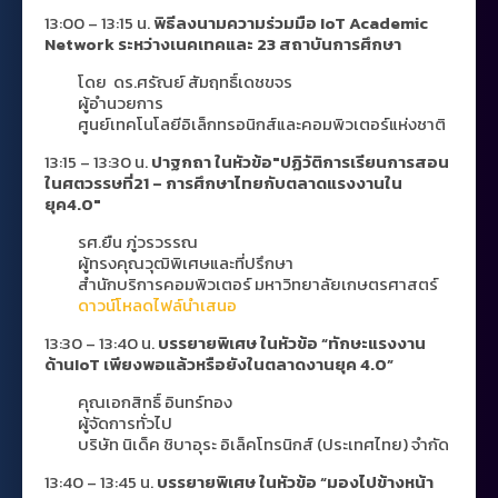
13:00 – 13:15 น.
พิธีลงนามความร่วมมือ
IoT Academic
Network
ระหว่างเนคเทคและ
23
สถาบันการศึกษา
โดย ดร.ศรัณย์ สัมฤทธิ์เดชขจร
ผู้อำนวยการ
ศูนย์เทคโนโลยีอิเล็กทรอนิกส์และคอมพิวเตอร์แห่งชาติ
13:15 – 13:30 น.
ปาฐกถา ในหัวข้อ"ปฏิวัติการเรียนการสอน
ในศตวรรษที่21 – การศึกษาไทยกับตลาดแรงงานใน
ยุค4.0"
รศ.ยืน ภู่วรวรรณ
ผู้ทรงคุณวุฒิพิเศษและที่ปรึกษา
สำนักบริการคอมพิวเตอร์ มหาวิทยาลัยเกษตรศาสตร์
ดาวน์โหลดไฟล์นำเสนอ
13:30 – 13:40 น.
บรรยายพิเศษ ในหัวข้อ “ทักษะแรงงาน
ด้านIoT เพียงพอแล้วหรือยังในตลาดงานยุค 4.0”
คุณเอกสิทธิ์ อินทร์ทอง
ผู้จัดการทั่วไป
บริษัท นิเด็ค ชิบาอุระ อิเล็คโทรนิกส์ (ประเทศไทย) จำกัด
13:40 – 13:45 น.
บรรยายพิเศษ ในหัวข้อ “มองไปข้างหน้า