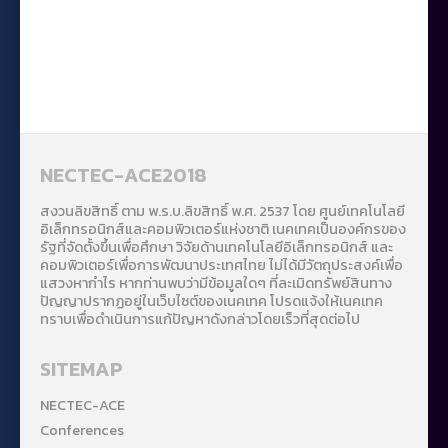
NECTEC-ACE2018
สงวนลิขสิทธิ์ ตาม พ.ร.บ.ลิขสิทธิ์ พ.ศ. 2537 โดย ศูนย์เทคโนโลยี
อิเล็กทรอนิกส์และคอมพิวเตอร์แห่งชาติ เนคเทคเป็นองค์กรของ
รัฐที่จัดตั้งขึ้นเพื่อศึกษา วิจัยด้านเทคโนโลยีอิเล็กทรอนิกส์ และ
คอมพิวเตอร์เพื่อการพัฒนาประเทศไทย ไม่ได้มีวัตถุประสงค์เพื่อ
แสวงหากำไร หากท่านพบว่ามีข้อมูลใดๆ ที่ละเมิดทรัพย์สินทาง
ปัญญาปรากฏอยู่ในเว็บไซต์ของเนคเทค โปรดแจ้งให้เนคเทค
ทราบเพื่อดำเนินการแก้ปัญหาดังกล่าวโดยเร็วที่สุดต่อไป
SITEMAP
NECTEC-ACE
Conferences