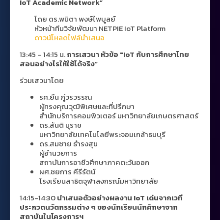
IoT Academic Network”
โดย ดร.พนิตา พงษ์ไพบูลย์
หัวหน้าทีมวิจัยพัฒนา NETPIE IoT Platform
ดาวน์โหลดไฟล์นำเสนอ
13:45 – 14:15 น.
การเสวนา หัวข้อ "IoT กับการศึกษาไทย
สอนอย่างไรให้ใช้ได้จริง”
ร่วมเสวนาโดย
รศ.ยืน ภู่วรวรรณ
ผู้ทรงคุณวุฒิพิเศษและที่ปรึกษา
สำนักบริการคอมพิวเตอร์ มหาวิทยาลัยเกษตรศาสตร์
ดร.สันติ นุราช
มหาวิทยาลัยเทคโนโลยีพระจอมเกล้าธนบุรี
ดร.สมชาย ธำรงสุข
ผู้อำนวยการ
สถาบันการอาชีวศึกษาภาคตะวันออก
ผศ.ชยการ คีรีรัตน์
โรงเรียนสาธิตจุฬาลงกรณ์มหาวิทยาลัย
14:15-14:30
นำเสนอตัวอย่างผลงาน IoT เด่นจากเวที
ประกวดนวัตกรรมต่าง ๆ ของนักเรียนนักศึกษาจาก
สถาบันในโครงการฯ