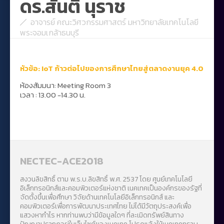
ดร.สันติ นุราช
อาจารย์ คณะวิศวกรรมศาสตร์ มหาวิทยาลัยเทคโนโลยี
พระจอมเกล้าธนบุรี
หัวข้อ:
IoT
ก้าวต่อไปของการศึกษาไทยสู่ตลาดงานยุค 4.0
ห้องสัมมนา: Meeting Room 3
เวลา : 13.00 -14.30 น.
NECTEC-ACE2018
สงวนลิขสิทธิ์ ตาม พ.ร.บ.ลิขสิทธิ์ พ.ศ. 2537 โดย ศูนย์เทคโนโลยี
อิเล็กทรอนิกส์และคอมพิวเตอร์แห่งชาติ เนคเทคเป็นองค์กรของรัฐที่
จัดตั้งขึ้นเพื่อศึกษา วิจัยด้านเทคโนโลยีอิเล็กทรอนิกส์ และ
คอมพิวเตอร์เพื่อการพัฒนาประเทศไทย ไม่ได้มีวัตถุประสงค์เพื่อ
แสวงหากำไร หากท่านพบว่ามีข้อมูลใดๆ ที่ละเมิดทรัพย์สินทาง