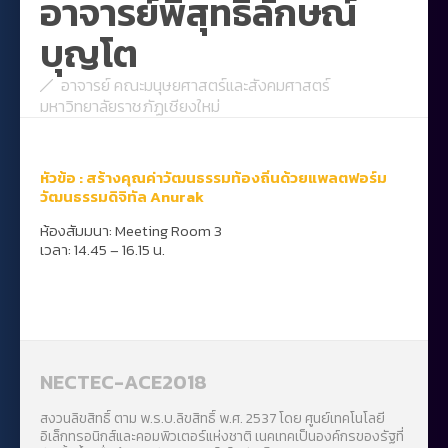
อาจารย์พิสุทธิลักษณ์
บุญโต
อาจารย์ คณะมนุษยศาสตร์และสังคมศาสตร์
มหาวิทยาลัยราชภัฏเชียงใหม่
หัวข้อ :
สร้างคุณค่าวัฒนธรรมท้องถิ่นด้วยแพลตฟอร์ม
วัฒนธรรมดิจิทัล
Anurak
ห้องสัมมนา: Meeting Room 3
เวลา: 14.45 – 16.15 น.
NECTEC-ACE2018
สงวนลิขสิทธิ์ ตาม พ.ร.บ.ลิขสิทธิ์ พ.ศ. 2537 โดย ศูนย์เทคโนโลยี
อิเล็กทรอนิกส์และคอมพิวเตอร์แห่งชาติ เนคเทคเป็นองค์กรของรัฐที่