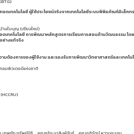
KBTG)
อดเทคโนโลยี ผู้ใช้ประโยชน์จริงจากเทคโนโลยีระบบพิพิธภัณฑ์อิเล็ก
บ้านใบบุญ (เชียงใหม่)
อดเทคโนโลยี การพัฒนาหลักสูตรการเรียนการสอนด้านวัฒนธรรม โดยนำ
อย่างแท้จริง
์ความต้องการของผู้ใช้งาน และรองรับการพัฒนาวิทยาศาสตร์และเทคโ
ะคอมพิวเตอร์แห่งชาติ
์ (HCCRU)
ิ
.เทพชัย ทรัพย์นิธิ
คุณกริช นาสิงห์ขันธุ์
คุณอภิรัตน์ หวานชะเอม