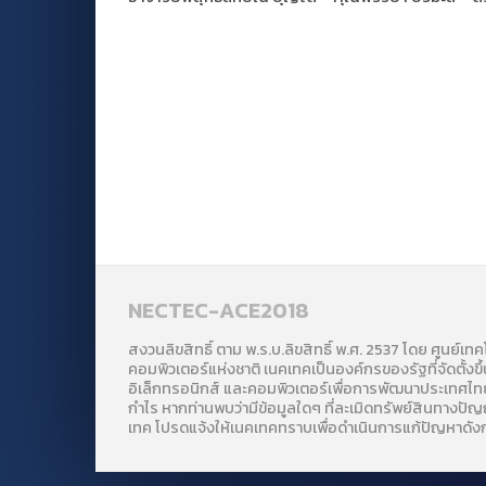
NECTEC-ACE2018
สงวนลิขสิทธิ์ ตาม พ.ร.บ.ลิขสิทธิ์ พ.ศ. 2537 โดย ศูนย์เท
คอมพิวเตอร์แห่งชาติ เนคเทคเป็นองค์กรของรัฐที่จัดตั้งขึ้
อิเล็กทรอนิกส์ และคอมพิวเตอร์เพื่อการพัฒนาประเทศไทย 
กำไร หากท่านพบว่ามีข้อมูลใดๆ ที่ละเมิดทรัพย์สินทางป
เทค โปรดแจ้งให้เนคเทคทราบเพื่อดำเนินการแก้ปัญหาดังกล