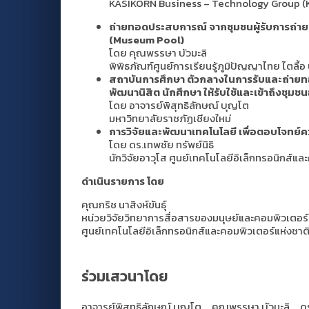
KASIKORN Business – Technology Group (
ถ่ายทอดประสบการณ์ จากชุมชนผู้รับการถ่ายท
(Museum Pool)
โดย คุณพรรษา บัวมะลิ
พิพิธภัณฑ์ศูนย์การเรียนรู้ภูมิปัญญาไทย ไตลื้อ 
สถาบันการศึกษา ตัวกลางในการรับและถ่ายท
พัฒนานิสิต นักศึกษา ให้รับใช้และเข้าถึงชุมชน
โดย อาจารย์พิสุทธิลักษณ์ บุญโต
มหาวิทยาลัยราชภัฏเชียงใหม่
การวิจัยและพัฒนาเทคโนโลยี เพื่อตอบโจทย
โดย ดร.เทพชัย ทรัพย์นิธิ
นักวิจัยอาวุโส ศูนย์เทคโนโลยีอิเล็กทรอนิกส์แล
ดำเนินรายการ โดย
คุณกริช
นาสิงห์ขันธุ์
หน่วยวิจัยวิทยาการสื่อสารของมนุษย์และคอมพิวเตอร
ศูนย์เทคโนโลยีอิเล็กทรอนิกส์และคอมพิวเตอร์แห่งชาต
ร่วมเสวนาโดย
อาจารย์พิสุทธิลักษณ์ บุญโต
คุณพรรษา บัวมะลิ
ดร