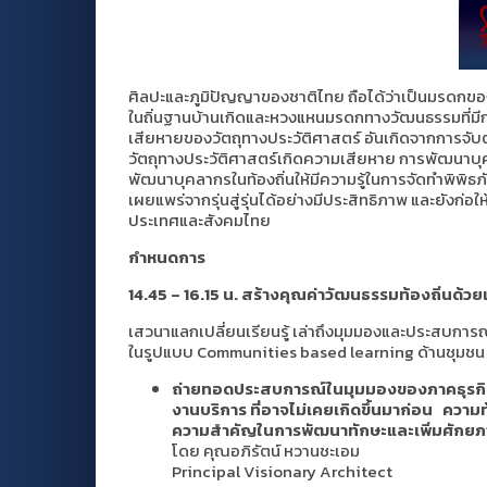
ศิลปะและภูมิปัญญาของชาติไทย ถือได้ว่าเป็นมรดกของชาติ
ในถิ่นฐานบ้านเกิดและหวงแหนมรดกทางวัฒนธรรมที่มีกา
เสียหายของวัตถุทางประวัติศาสตร์ อันเกิดจากการจับ
วัตถุทางประวัติศาสตร์เกิดความเสียหาย การพัฒนาบุค
พัฒนาบุคลากรในท้องถิ่นให้มีความรู้ในการจัดทำพิพิธภั
เผยแพร่จากรุ่นสู่รุ่นได้อย่างมีประสิทธิภาพ และยังก่
ประเทศและสังคมไทย
กำหนดการ
14.45 – 16.15 น. สร้างคุณค่าวัฒนธรรมท้องถิ่นด
เสวนาแลกเปลี่ยนเรียนรู้ เล่าถึงมุมมองและประสบการ
ในรูปแบบ Communities based learning ด้านชุมชน การ
ถ่ายทอดประสบการณ์ในมุมมองของภาคธุรกิจ ที
งานบริการ ที่อาจไม่เคยเกิดขึ้นมาก่อน
ความท
ความสำคัญในการพัฒนาทักษะและเพิ่มศักยภ
โดย คุณอภิรัตน์ หวานชะเอม
Principal Visionary Architect