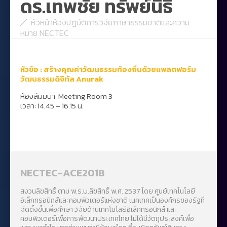
ดร.เทพชัย ทรัพย์นิธิ
หัวหน้าห้องปฏิบัติการวิจัยภาษาธรรมชาติและความ
หมาย NECTEC
หัวข้อ :
สร้างคุณค่าวัฒนธรรมท้องถิ่นด้วยแพลตฟอร์ม
วัฒนธรรมดิจิทัล
Anurak
ห้องสัมมนา: Meeting Room 3
เวลา: 14.45 – 16.15 น.
NECTEC-ACE2018
สงวนลิขสิทธิ์ ตาม พ.ร.บ.ลิขสิทธิ์ พ.ศ. 2537 โดย ศูนย์เทคโนโลยี
อิเล็กทรอนิกส์และคอมพิวเตอร์แห่งชาติ เนคเทคเป็นองค์กรของรัฐที่
จัดตั้งขึ้นเพื่อศึกษา วิจัยด้านเทคโนโลยีอิเล็กทรอนิกส์ และ
คอมพิวเตอร์เพื่อการพัฒนาประเทศไทย ไม่ได้มีวัตถุประสงค์เพื่อ