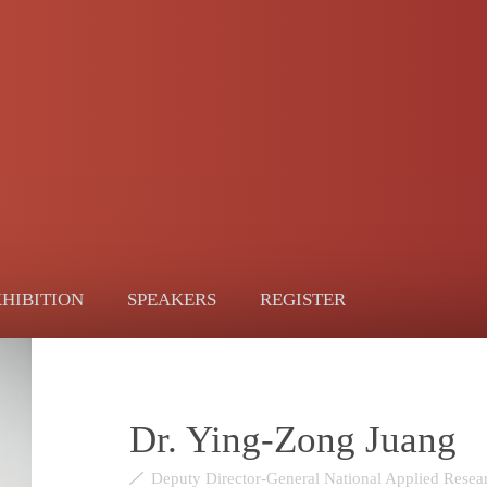
HIBITION
SPEAKERS
REGISTER
Dr. Ying-Zong Juang
Deputy Director-General National Applied Rese