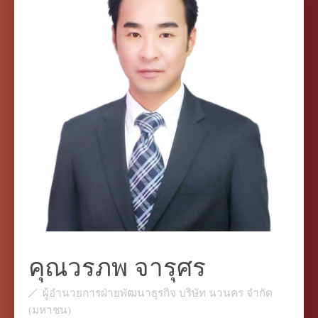
คุณวรภพ จารุศร
ผู้อำนวยการฝ่ายพัฒนาธุรกิจ บริษัท นวนคร จำกัด
(มหาชน)