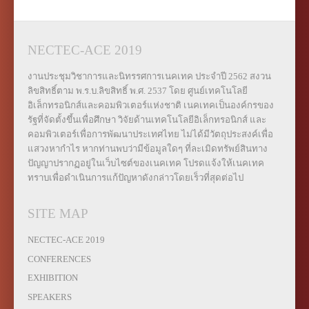
NECTEC-ACE 2019
งานประชุมวิชาการและนิทรรศการเนคเทค ประจำปี 2562 สงวน
ลิขสิทธิ์ตาม พ.ร.บ.ลิขสิทธิ์ พ.ศ. 2537 โดย ศูนย์เทคโนโลยี
อิเล็กทรอนิกส์และคอมพิวเตอร์แห่งชาติ เนคเทคเป็นองค์กรของ
รัฐที่จัดตั้งขึ้นเพื่อศึกษา วิจัยด้านเทคโนโลยีอิเล็กทรอนิกส์ และ
คอมพิวเตอร์เพื่อการพัฒนาประเทศไทย ไม่ได้มีวัตถุประสงค์เพื่อ
แสวงหากำไร หากท่านพบว่ามีข้อมูลใดๆ ที่ละเมิดทรัพย์สินทาง
ปัญญาปรากฏอยู่ในเว็บไซต์ของเนคเทค โปรดแจ้งให้เนคเทค
ทราบเพื่อดำเนินการแก้ปัญหาดังกล่าวโดยเร็วที่สุดต่อไป
SITE MAP
NECTEC-ACE 2019
CONFERENCES
EXHIBITION
SPEAKERS