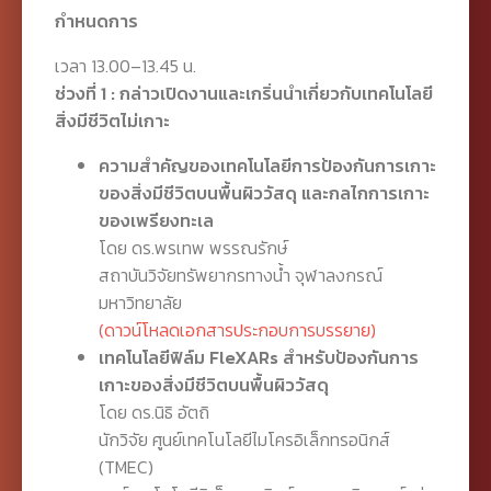
กำหนดการ
เวลา 13.00–13.45 น.
ช่วงที่ 1 : กล่าวเปิดงานและเกริ่นนำเกี่ยวกับเทคโนโลยี
สิ่งมีชีวิตไม่เกาะ
ความสำคัญของเทคโนโลยีการป้องกันการเกาะ
ของสิ่งมีชีวิตบนพื้นผิววัสดุ และกลไกการเกาะ
ของเพรียงทะเล
โดย ดร.พรเทพ พรรณรักษ์
สถาบันวิจัยทรัพยากรทางน้ำ จุฬาลงกรณ์
มหาวิทยาลัย
(ดาวน์โหลดเอกสารประกอบการบรรยาย)
เทคโนโลยีฟิล์ม FleXARs สำหรับป้องกันการ
เกาะของสิ่งมีชีวิตบนพื้นผิววัสดุ
โดย ดร.นิธิ อัตถิ
นักวิจัย ศูนย์เทคโนโลยีไมโครอิเล็กทรอนิกส์
(TMEC)