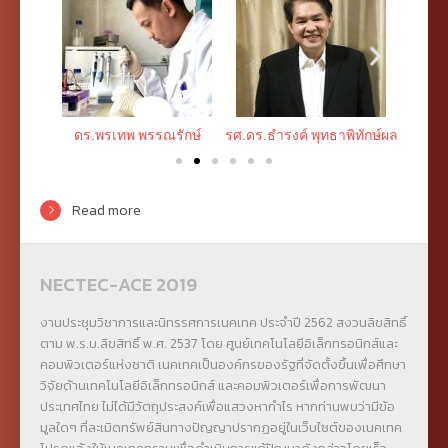
ดร.พรเทพ พรรณรักษ์
รศ.ดร.ธำรงค์ พุทธาพิทักษ์ผล
ผศ.ดร.
Read more
NECTEC-ACE 2019
งานประชุมวิชาการและนิทรรศการเนคเทค ประจำปี 2562 สงวนลิขสิทธิ์
ตาม พ.ร.บ.ลิขสิทธิ์ พ.ศ. 2537 โดย ศูนย์เทคโนโลยีอิเล็กทรอนิกส์และ
คอมพิวเตอร์แห่งชาติ เนคเทคเป็นองค์กรของรัฐที่จัดตั้งขึ้นเพื่อศึกษา
วิจัยด้านเทคโนโลยีอิเล็กทรอนิกส์ และคอมพิวเตอร์เพื่อการพัฒนา
ประเทศไทย ไม่ได้มีวัตถุประสงค์เพื่อแสวงหากำไร หากท่านพบว่ามีข้อ
มูลใดๆ ที่ละเมิดทรัพย์สินทางปัญญาปรากฏอยู่ในเว็บไซต์ของเนคเทค