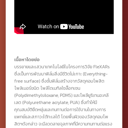
เนื้อหาโดยย่อ
บรรยายและเสวนาเทคโนโลยีในโครงการวิจัย FleXARs
ซึ่งเป็นการพัฒนาฟิล์มสิ่งมีชีวิตไม่เกาะ (Everything-
free surface) ซึ่งชั้นฟิล์มสร้างจากวัสดุคอมโพสิต
โพลิเมอร์ชนิด โพลีไดเมทิลไซล๊อกเซน
(Polydimethylsiloxane, PDMS) และโพลียูริเทนอะคลี
เลต (Polyurethane acrylate, PUA) ซึ่งทำให้มี
คุณสมบัติยืดหยุ่นและทนทานต่อการใช้งานในทางการ
แพทย์และสภาวะใต้ทะเลได้ โดยพื้นผิวของวัสดุคอมโพ
สิตฯดังกล่าว จะมีลวดลายจุลภาคที่มีความทนทานต่อแรง